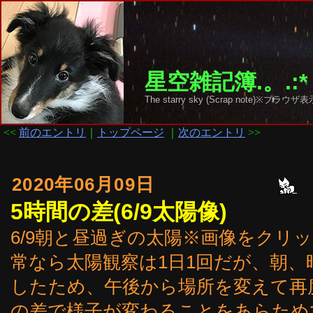
星空雑記簿.。.:*
The starry sky (Scrap note)
<<
前のエントリ
｜
トップページ
｜
次のエントリ
>>
2020年06月09日
5時間の差(6/9太陽像)
6/9朝と昼過ぎの太陽※画像をクリ
常なら太陽観察は1日1回だが、朝、
したため、午後から場所を変えて再
の差で様子が変わることをあらため