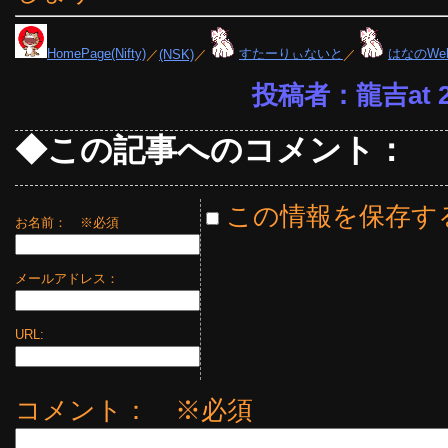
HomePage(Nifty)
／
(NSK)
／
すたーりぃないと
／
はなのWe
投稿者：龍吉at 23
◆この記事へのコメント：
この情報を保存す
お名前：
※必須
メールアドレス：
URL:
コメント： ※必須