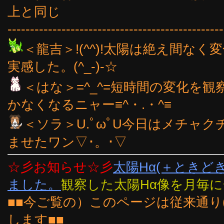
上と同じ
------------------------------------------------
＜龍吉＞!(^^)!太陽は絶え間な
実感した。(^_-)-☆
＜はな＞=^_^=短時間の変化を
かなくなるニャー≡^・.・^≡
＜ソラ＞U.ﾟωﾟU今日はメチャ
ませたワン▽･。･▽
☆彡お知らせ☆彡
太陽Hα(＋ときど
ました。
観察した太陽Hα像を月毎
■■今ご覧の）このページは従来通り
します■■