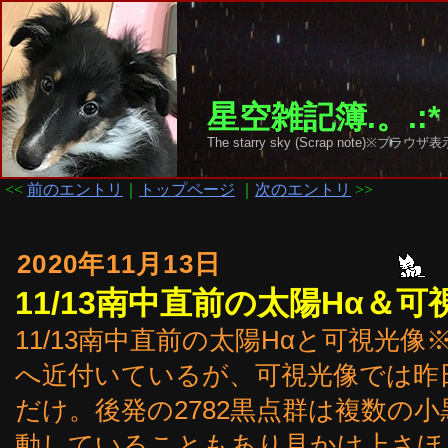
星空雑記簿.。.:*
The starry sky (Scrap note)
<<
前のエントリ
｜
トップページ
｜
次のエントリ
>>
2020年11月13日
11/13南中直前の太陽Hα＆可
11/13南中直前の太陽Hαと可視光像※
へ近付いているが、可視光像では昨
だけ。後発の2782黒点群は複数の
動していることもあり見かけ上さほ