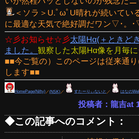
いが然程パッとしないのが残念だニャー
＜ソラ＞U.ﾟωﾟU晴れが続いて
に最適な天気で絶好調だワン▽･。･
☆彡お知らせ☆彡
太陽Hα(＋ときど
ました。
観察した太陽Hα像を月毎
■■今ご覧の）このページは従来通り
します■■
HomePage(Nifty)
／
(NSK)
／
すたーりぃないと
／
はなのWe
投稿者：龍吉at 18
◆この記事へのコメント：