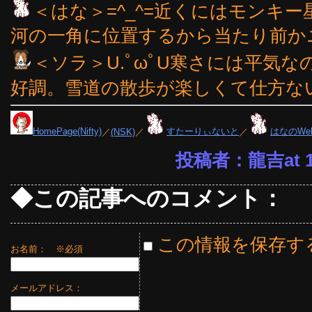
＜はな＞=^_^=近くにはモンキ
河の一角に位置するから当たり前かニャ
＜ソラ＞U.ﾟωﾟU寒さには平気
好調。雪道の散歩が楽しくて仕方ない
HomePage(Nifty)
／
(NSK)
／
すたーりぃないと
／
はなのWe
投稿者：龍吉at 18
◆この記事へのコメント：
この情報を保存す
お名前：
※必須
メールアドレス：