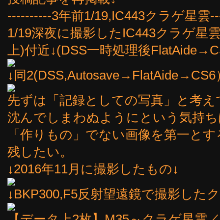
----------3年前1/19,IC443クラゲ星雲----
1/19深夜に撮影したIC443クラゲ星
上)付近↓(DSS一時処理後FlatAide→C
↓同2(DSS,Autosave→FlatAide→CS
先ずは「記録としての写真」と考え
沈んでしまわぬようにという気持ち
「作りもの」でない画像を第一とす
残したい。
↓2016年11月に撮影したもの↓
↓BKP300,F5反射望遠鏡で撮影したク
【データ上2枚】M35～クラゲ星雲／20