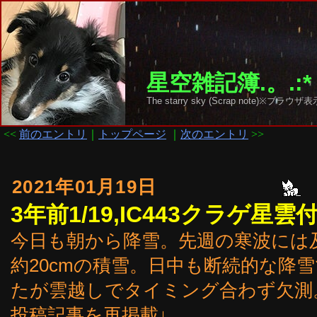
星空雑記簿.。.:*
The starry sky (Scrap note)
<<
前のエントリ
｜
トップページ
｜
次のエントリ
>>
2021年01月19日
3年前1/19,IC443クラゲ星雲
今日も朝から降雪。先週の寒波には
約20cmの積雪。日中も断続的な降
たが雲越しでタイミング合わず欠測
投稿記事を再掲載↓