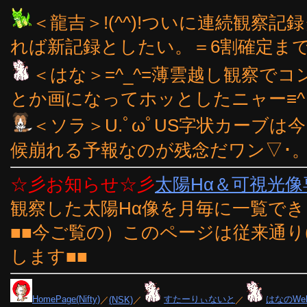
＜龍吉＞!(^^)!ついに連続観察
れば新記録としたい。＝6割確定まであと
＜はな＞=^_^=薄雲越し観察で
とか画になってホッとしたニャー≡^・
＜ソラ＞U.ﾟωﾟUS字状カーブ
候崩れる予報なのが残念だワン▽･。
☆彡お知らせ☆彡
太陽Hα＆可視光
観察した太陽Hα像を月毎に一覧で
■■今ご覧の）このページは従来通り
します■■
HomePage(Nifty)
／
(NSK)
／
すたーりぃないと
／
はなのWe