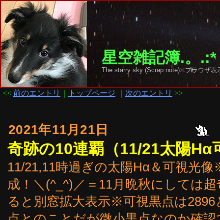
星空雑記簿.。.:*
The starry sky (Scrap note)
<<
前のエントリ
｜
トップページ
｜
次のエントリ
>>
2021年11月21日
奇跡の10連覇（11/21太陽H
11/21,11時過ぎの太陽Hα＆可視
成！＼(^_^)／＝11月晩秋にして
ると別窓拡大表示※可視黒点は2896と
点とのことだが微小黒点なのか確認