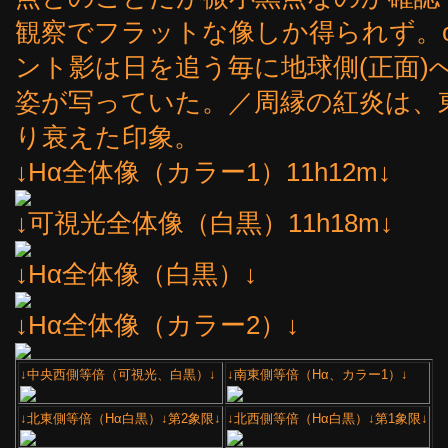
観察でフラットな像しか得られず。o
ント影は日を追う毎に地球側(正面)
姿が写っていた。／周縁の紅炎は、
り衰えた印象。
↓Hα全体像（カラー1）11h12m↓
↓可視光全体像（白黒）11h18m↓
↓Hα全体像（白黒）↓
↓Hα全体像（カラー2）↓
↓中央西側等倍（可視光、白黒）↓
↓南東側等倍（Hα、カラー1）↓
↓北東側等倍（Hα白黒）↓第2象限↓
↓北西側等倍（Hα白黒）↓第1象限↓