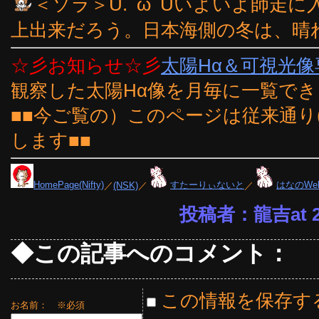
＜ソラ＞U.ﾟωﾟUいよいよ師走
上出来だろう。日本海側の冬は、晴れ
☆彡お知らせ☆彡
太陽Hα＆可視光
観察した太陽Hα像を月毎に一覧で
■■今ご覧の）このページは従来通り
します■■
HomePage(Nifty)
／
(NSK)
／
すたーりぃないと
／
はなのWe
投稿者：龍吉at 23
◆この記事へのコメント：
この情報を保存す
お名前：
※必須