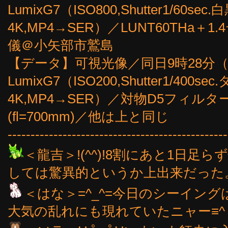
LumixG7（ISO800,Shutter1/6
4K,MP4→SER）／LUNT60THa＋1.
儀＠小矢部市鷲島
【データ】可視光像／同日9時28分（30
LumixG7（ISO200,Shutter1/4
4K,MP4→SER）／対物D5フィルタ
(fl=700mm)／他は上と同じ
------------------------------------------------
＜龍吉＞!(^^)!8割にあと1日足
しては驚異的というか上出来だった。(^
＜はな＞=^_^=今日のシーイン
大気の乱れにも現れていたニャー≡^・