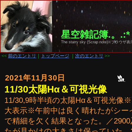
星空雑記簿.。.:*
The starry sky (Scrap note)
<<
前のエントリ
｜
トップページ
｜
次のエントリ
>>
2021年11月30日
11/30太陽Hα＆可視光像
11/30,9時半頃の太陽Hα＆可視
大表示※午前中は良く晴れたがシー
で精細を欠く結果となった。／2900
たが見かけの大きさは保っていた。2