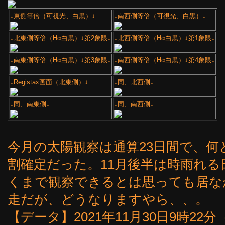
↓東側等倍（可視光、白黒）↓
↓南西側等倍（可視光、白黒）↓
↓北東側等倍（Hα白黒）↓第2象限↓
↓北西側等倍（Hα白黒）↓第1象限↓
↓南東側等倍（Hα白黒）↓第3象限↓
↓南西側等倍（Hα白黒）↓第4象限↓
↓Registax画面（北東側）↓
↓同、北西側↓
↓同、南東側↓
↓同、南西側↓
今月の太陽観察は通算23日間で、何
割確定だった。11月後半は時雨れる
くまで観察できるとは思っても居な
走だが、どうなりますやら、、。
【データ】2021年11月30日9時22分（3