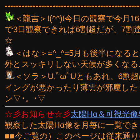
------------------------------------------------
＜龍吉＞!(^^)!今日の観察で今月
で3日観察できれば6割超だが、7割達成
☆
＜はな＞=^_^=5月も後半にな
外とスッキリしない天候が多くなるニャ
＜ソラ＞U.ﾟωﾟUともあれ、6
イングが悪かったり薄雲が邪魔した
ン▽･。･▽
☆彡お知らせ☆彡
太陽Hα＆可視光
観察した太陽Hα像を月毎に一覧で
■■今ご覧の）このページは従来通り