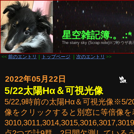
星空雑記簿.。.:*
The starry sky (Scrap note)
<<
前のエントリ
｜
トップページ
｜
次のエントリ
>>
2022年05月22日
5/22太陽Hα＆可視光像
5/22,9時前の太陽Hα＆可視光像※5/
像をクリックすると別窓に等倍像を
3010,3011,3014,3015,3016,3
点2つで計9群。2日間欠測しているう