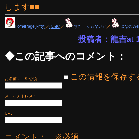
します■■
HomePage(Nifty)
／
(NSK)
／
すたーりぃないと
／
はなのWe
投稿者：龍吉at 15
◆この記事へのコメント：
この情報を保存す
お名前：
※必須
メールアドレス：
URL:
コメント： ※必須