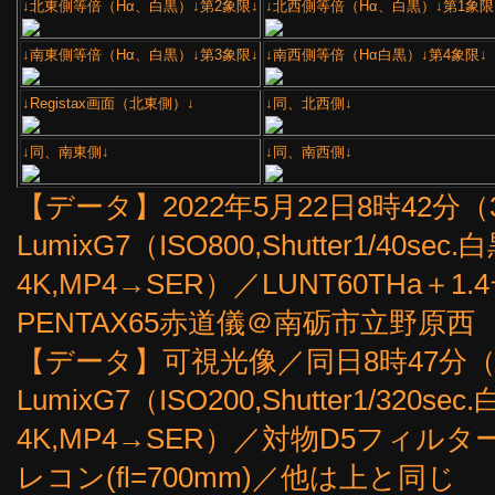
↓北東側等倍（Hα、白黒）↓第2象限↓
↓北西側等倍（Hα、白黒）↓第1象限
↓南東側等倍（Hα、白黒）↓第3象限↓
↓南西側等倍（Hα白黒）↓第4象限↓
↓Registax画面（北東側）↓
↓同、北西側↓
↓同、南東側↓
↓同、南西側↓
【データ】2022年5月22日8時42分（3
LumixG7（ISO800,Shutter1/4
4K,MP4→SER）／LUNT60THa＋1.
PENTAX65赤道儀＠南砺市立野原西
【データ】可視光像／同日8時47分（30
LumixG7（ISO200,Shutter1/3
4K,MP4→SER）／対物D5フィルタ
レコン(fl=700mm)／他は上と同じ