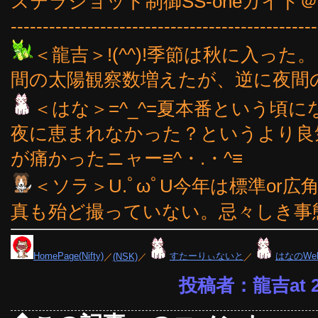
ステラショット制御SS-oneガイド＠
------------------------------------------------
＜龍吉＞!(^^)!季節は秋に入っ
間の太陽観察数増えたが、逆に夜間の観
＜はな＞=^_^=夏本番という頃
夜に恵まれなかった？というより良
が痛かったニャー≡^・.・^≡
＜ソラ＞U.ﾟωﾟU今年は標準or
真も殆ど撮っていない。忌々しき事態
HomePage(Nifty)
／
(NSK)
／
すたーりぃないと
／
はなのWe
投稿者：龍吉at 23