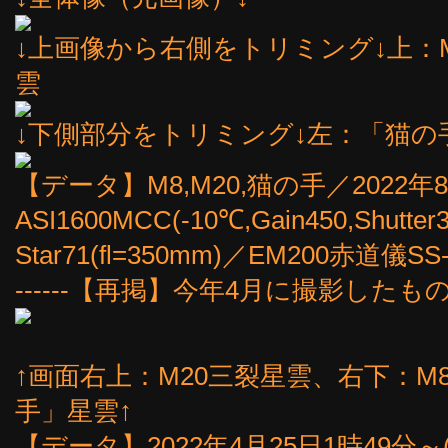
↓上画像から右側をトリミング↓上：
雲
↓下側部分をトリミング↓左：「猫の
【データ】M8,M20,猫の手／2022年8
ASI1600MCC(-10℃,Gain450,Shutter
Star71(fl=350mm)／EM200赤道
------【再掲】今年4月に撮影したもの --
↑画面右上：M20三裂星雲、右下：
手」星雲↑
【データ】2022年4月25日1時49分～(