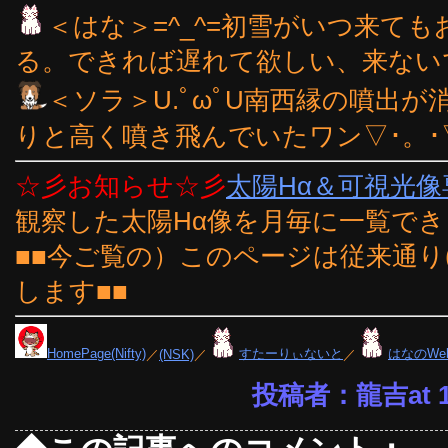
＜はな＞=^_^=初雪がいつ来て
る。できれば遅れて欲しい、来ないで
＜ソラ＞U.ﾟωﾟU南西縁の噴出
りと高く噴き飛んでいたワン▽･。･
☆彡お知らせ☆彡
太陽Hα＆可視光
観察した太陽Hα像を月毎に一覧で
■■今ご覧の）このページは従来通り
します■■
HomePage(Nifty)
／
(NSK)
／
すたーりぃないと
／
はなのWe
投稿者：龍吉at 17