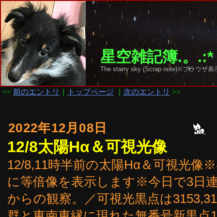
星空雑記簿.。.:*
The starry sky (Scrap note)
<<
前のエントリ
｜
トップページ
｜
次のエントリ
>>
2022年12月08日
12/8太陽Hα＆可視光像
12/8,11時半前の太陽Hα＆可視
に等倍像を表示します※今日で3日
からの観察。／可視光黒点は3153,3155,315
群と東南東縁に現れた無番号新黒点1