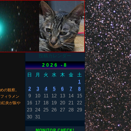
投稿カレンダー
2026 -8
日
月
火
水
木
金
土
1
2
3
4
5
6
7
8
日めの観察。
9
10
11
12
13
14
15
ダークフィラメン
16
17
18
19
20
21
22
の紅炎が賑や
23
24
25
26
27
28
29
30
31
MONITOR CHECK!