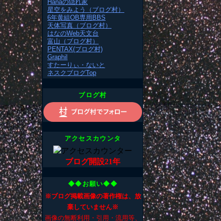
Hanaの隠れ家
星空をみよう（ブログ村）
6年黄組OB専用BBS
天体写真（ブログ村）
はなのWeb天文台
富山（ブログ村）
PENTAX(ブログ村)
Graphil
すたーりぃ・ないと
ネスクブログTop
ブログ村
アクセスカウンタ
ブログ開設21年
◆◆お願い◆◆
※ブログ掲載画像の著作権は、放
棄していません※
画像の無断利用・引用・流用等、