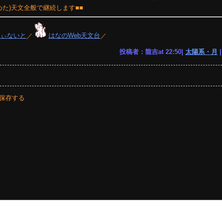
めた)天文全般で継続します■■
りぃないと
／
はなのWeb天文台
／
投稿者：龍吉at 22:50|
太陽系・月
保存する