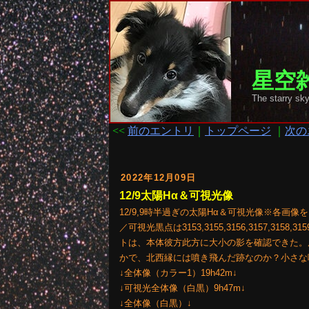
星空雑
The starr
<<
前のエントリ
｜
トップページ
｜
次の
2022年12月09日
12/9太陽Hα＆可視光像
12/9,9時半過ぎの太陽Hα＆可視光像※各
／可視光黒点は3153,3155,3156,3157,31
トは、本体彼方此方に大小の影を確認できた。
かで、北西縁には噴き飛んだ跡なのか？小さな
↓全体像（カラー1）19h42m↓
↓可視光全体像（白黒）9h47m↓
↓全体像（白黒）↓