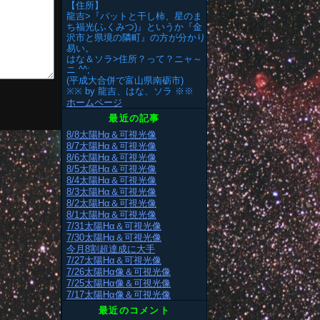
【住所】
龍吉>『バットと干し柿、星のま
ち福光(ふくみつ)』というか『金
沢市と県境の隣町』の方が分かり
易い。
はな＆ソラ>住所？って？ニャ～
ニ ^^;
(平成大合併で富山県南砺市)
※※ by 龍吉、はな、ソラ ※※
ホームページ
最近の記事
8/8太陽Hα＆可視光像
8/7太陽Hα＆可視光像
8/6太陽Hα＆可視光像
8/5太陽Hα＆可視光像
8/4太陽Hα＆可視光像
8/3太陽Hα＆可視光像
8/2太陽Hα＆可視光像
8/1太陽Hα＆可視光像
7/31太陽Hα＆可視光像
7/30太陽Hα＆可視光像
今月8割超達成に大手
7/27太陽Hα＆可視光像
7/26太陽Hα像＆可視光像
7/25太陽Hα像＆可視光像
7/17太陽Hα像＆可視光像
最近のコメント