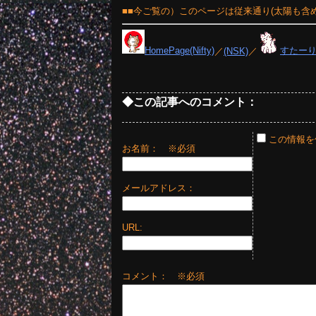
■■今ご覧の）このページは従来通り(太陽も含
HomePage(Nifty)
／
(NSK)
／
すたー
◆この記事へのコメント：
この情報を
お名前：
※必須
メールアドレス：
URL:
コメント： ※必須