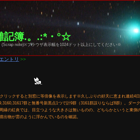
記簿.。.:*・°☆
y sky (Scrap note)※ブラウザ表示幅を1024ドット以上にしてください※
エントリ
>>
画像をクリックすると別窓に等倍像を表示します※久しぶりの好天に恵まれ連続4
58,3159,3160,3161?群と無番号新黒点1つで計9群（3161群誤りならば8群）。
周縁の紅炎では、目立つような大きさは無いものの、どちらかというと東側
噴出物が雲のように浮かんでいるのを確認。