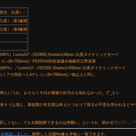
視光、白黒）↓
白黒）↓第1象限
白黒）↓第4象限
45%）LumixG7（ISO800,Shutter1/40sec.白黒ダイナミックモード
4テレコン(fl=700mm)／PENTAX65赤道儀＠南砺市立野原東
%）／LumixG7（ISO200,Shutter1/400sec.白黒ダイナミックモード
mmセミアポ屈折＋1.4テレコン(fl=700mm)／他は上と同じ
春日和というか、おそらく今日が最後の好天かも知れなかった。(^_-)-☆
雪が来そうな感じ。最低限の冬支度は終えたつもりで居るが不意を突かれるとヤ
グは宜しくない。でも太陽観察できるのは有難い。というか、助かるワン▽･。･
ジを特設しました。
観察した太陽Hα像を月毎に一覧できます。