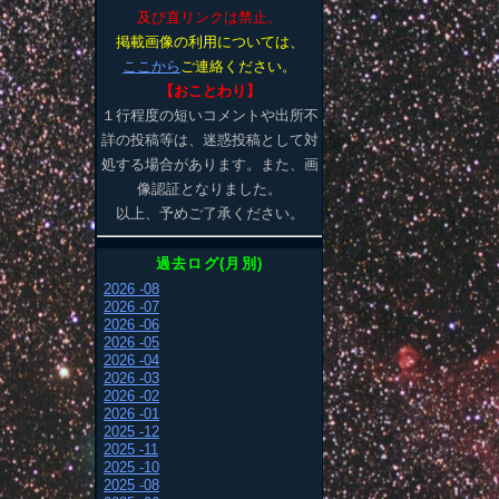
及び直リンクは禁止。
掲載画像の利用については、
ここから
ご連絡ください。
【おことわり】
１行程度の短いコメントや出所不
詳の投稿等は、迷惑投稿として対
処する場合があります。また、画
像認証となりました。
以上、予めご了承ください。
過去ログ(月別)
2026 -08
2026 -07
2026 -06
2026 -05
2026 -04
2026 -03
2026 -02
2026 -01
2025 -12
2025 -11
2025 -10
2025 -08