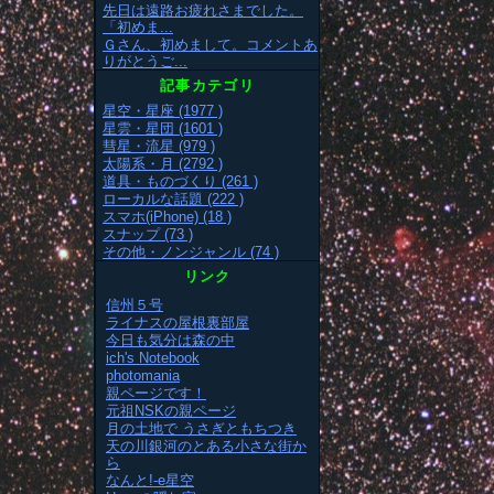
先日は遠路お疲れさまでした。
「初めま...
Ｇさん、初めまして。コメントあ
りがとうご...
記事カテゴリ
星空・星座 (1977 )
星雲・星団 (1601 )
彗星・流星 (979 )
太陽系・月 (2792 )
道具・ものづくり (261 )
ローカルな話題 (222 )
スマホ(iPhone) (18 )
スナップ (73 )
その他・ノンジャンル (74 )
リンク
信州５号
ライナスの屋根裏部屋
今日も気分は森の中
ich's Notebook
photomania
親ページです！
元祖NSKの親ページ
月の土地で うさぎともちつき
天の川銀河のとある小さな街か
ら
なんと!-e星空