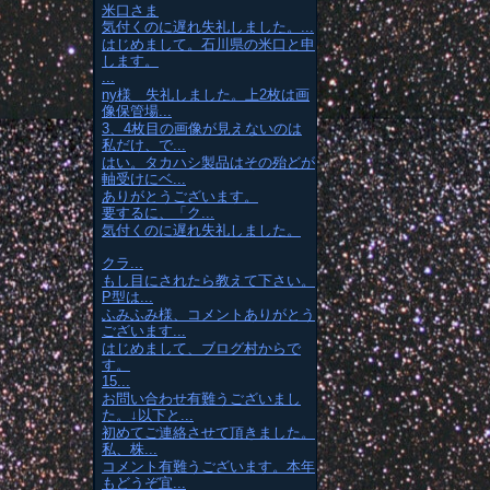
米口さま
気付くのに遅れ失礼しました。...
はじめまして。石川県の米口と申
します。
...
ny様 失礼しました。上2枚は画
像保管場...
3、4枚目の画像が見えないのは
私だけ、で...
はい。タカハシ製品はその殆どが
軸受けにベ...
ありがとうございます。
要するに、「ク...
気付くのに遅れ失礼しました。
クラ...
もし目にされたら教えて下さい。
P型は...
ふみふみ様、コメントありがとう
ございます...
はじめまして、ブログ村からで
す。
15...
お問い合わせ有難うございまし
た。↓以下と...
初めてご連絡させて頂きました。
私、株...
コメント有難うございます。本年
もどうぞ宜...