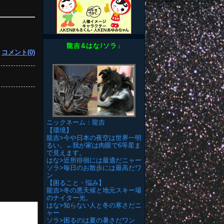
龍吉&はな/ソラ↓
|
コメント(0)
ニックネーム：龍吉
【環境】
龍吉>今や日本の夜空は世界一明
るい。←我が家は肉眼で6等星ま
で見えます。
はな>近所徘徊には最適だニャー
ソラ>毎日のお散歩には最高だワ
ン
【困ること・悩み】
龍吉>冬の悪天候と地元スキー場
のナイター光。
はな>知らない人と冬の寒さだニ
ャー
ソラ>困るのは夏の暑さだワン