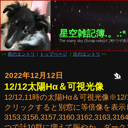
星空雑記簿.。.:*
The starry sky (Scrap note)
<<
前のエントリ
｜
トップページ
｜
次のエントリ
>>
2022年12月12日
12/12太陽Hα＆可視光像
12/12,11時の太陽Hα＆可視光像※
クリックすると別窓に等倍像を表示
3153,3156,3157,3160,3162,3163
つで計10群に増えて賑やか。ダー