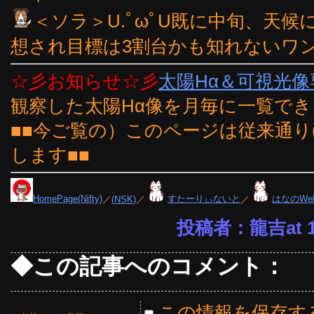
＜ソラ＞U.ﾟωﾟU既に中旬、天
想され目標は3割台かも知れないワン
☆彡お知らせ☆彡
太陽Hα＆可視光
観察した太陽Hα像を月毎に一覧で
■■今ご覧の）このページは従来通り
します■■
HomePage(Nifty)
／
(NSK)
／
すたーりぃないと
／
はなのWe
投稿者：龍吉at 19
◆この記事へのコメント：
この情報を保存す