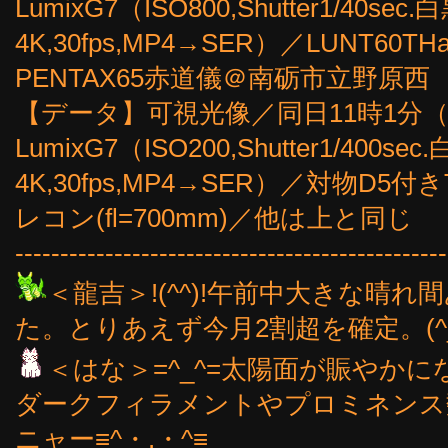
LumixG7（ISO800,Shutter1/4
4K,30fps,MP4→SER）／LUNT60TH
PENTAX65赤道儀＠南砺市立野原西
【データ】可視光像／同日11時1分（30
LumixG7（ISO200,Shutter1/4
4K,30fps,MP4→SER）／対物D5
レコン(fl=700mm)／他は上と同じ
------------------------------------------------
＜龍吉＞!(^^)!午前中大きな晴
た。とりあえず今月2割超を確定。(^_
＜はな＞=^_^=太陽面が賑やか
ダークフィラメントやプロミネンス
ニャー≡^・.・^≡