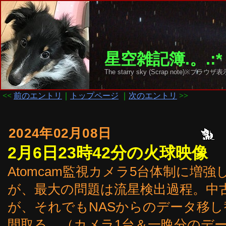
星空雑記簿.。.:*
The starry sky (Scrap note)
<<
前のエントリ
｜
トップページ
｜
次のエントリ
>>
2024年02月08日
2月6日23時42分の火球映像
Atomcam監視カメラ5台体制に増
が、最大の問題は流星検出過程。中
が、それでもNASからのデータ移し替え、
間取る。（カメラ1台＆一晩分のデ