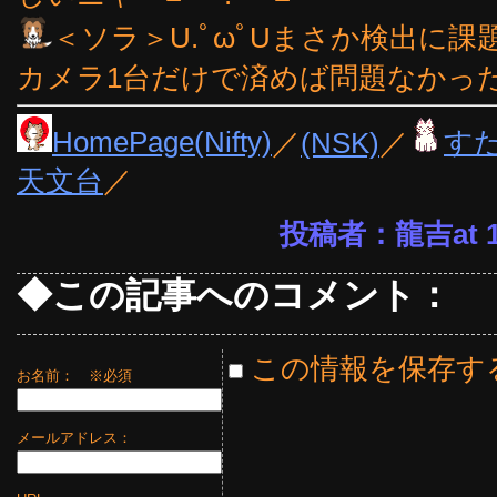
＜ソラ＞U.ﾟωﾟUまさか検出に
カメラ1台だけで済めば問題なかった
HomePage(Nifty)
／
(NSK)
／
す
天文台
／
投稿者：龍吉at 18
◆この記事へのコメント：
この情報を保存す
お名前：
※必須
メールアドレス：