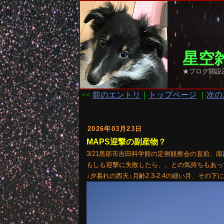
星空雑
★ブログ開設2
<<
前のエントリ
｜
トップページ
｜
次の
2026年03月23日
MAPS迎撃の副産物？
3/21黒部市吉田科学館の定例観察会の直前、南
もしも迎撃に失敗したら、、との気持ちもあって撮
↓夕暮れの西天↓月齢2.3-2.4の細い月、その