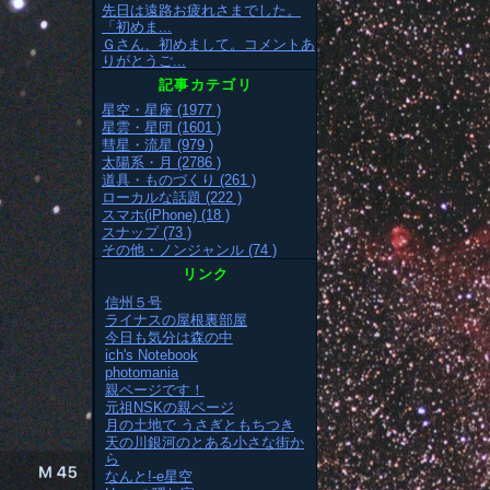
先日は遠路お疲れさまでした。
「初めま...
Ｇさん、初めまして。コメントあ
りがとうご...
記事カテゴリ
星空・星座 (1977 )
星雲・星団 (1601 )
彗星・流星 (979 )
太陽系・月 (2786 )
道具・ものづくり (261 )
ローカルな話題 (222 )
スマホ(iPhone) (18 )
スナップ (73 )
その他・ノンジャンル (74 )
リンク
信州５号
ライナスの屋根裏部屋
今日も気分は森の中
ich's Notebook
photomania
親ページです！
元祖NSKの親ページ
月の土地で うさぎともちつき
天の川銀河のとある小さな街か
ら
なんと!-e星空