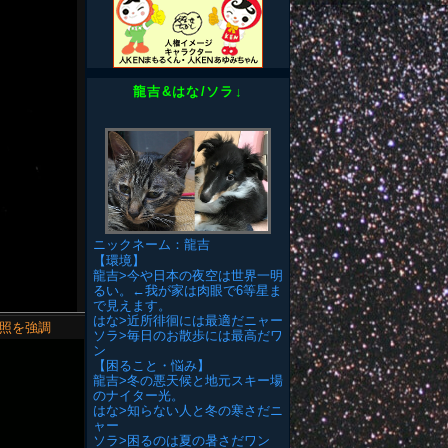
龍吉&はな/ソラ↓
ニックネーム：龍吉
【環境】
龍吉>今や日本の夜空は世界一明
るい。←我が家は肉眼で6等星ま
で見えます。
はな>近所徘徊には最適だニャー
球照を強調
ソラ>毎日のお散歩には最高だワ
ン
【困ること・悩み】
龍吉>冬の悪天候と地元スキー場
のナイター光。
はな>知らない人と冬の寒さだニ
ャー
ソラ>困るのは夏の暑さだワン