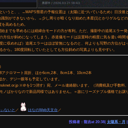
というと、、→MAPS彗星の予報位置は（太陽に近づいているため）日没後
星の識別ができないから。→少し周りが暗くなり始めた木星(1)とかリゲルなどの
精度を高めるため。
撮影開始までを早めるには経緯台モードの方が有利。ただ、撮影中の追尾エラー
の方位が斜めになってしまう。赤道儀モードは設置時の精度に気を遣い時間
度に収めれば）追尾エラーはほぼ皆無になるのと、何よりも写野の方位がは
るから。180度回転していたとしても方位斜めの写真よりも見やすい。
）
F8アクロマート屈折、ほか6cm,2本、8cm1本、10cm2本
儀 ほか、デジ一眼等も予定しています。
@nsknet.or.jp ※＠を1つ消す）宛、メール連絡願います。（消費税及び手数
モノばかりなので新品同様ではありません。＝故にリーズナブル価格でお譲
りぃないと
／
はなのWeb天文台
／
投稿者：龍吉at 20:38|
太陽系・月