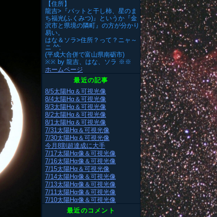
【住所】
龍吉>『バットと干し柿、星のま
ち福光(ふくみつ)』というか『金
沢市と県境の隣町』の方が分かり
易い。
はな＆ソラ>住所？って？ニャ～
ニ ^^;
(平成大合併で富山県南砺市)
※※ by 龍吉、はな、ソラ ※※
ホームページ
最近の記事
8/5太陽Hα＆可視光像
8/4太陽Hα＆可視光像
8/3太陽Hα＆可視光像
8/2太陽Hα＆可視光像
8/1太陽Hα＆可視光像
7/31太陽Hα＆可視光像
7/30太陽Hα＆可視光像
今月8割超達成に大手
7/17太陽Hα像＆可視光像
7/16太陽Hα像＆可視光像
7/15太陽Hα＆可視光像
7/14太陽Hα像＆可視光像
7/13太陽Hα像＆可視光像
7/11太陽Hα像＆可視光像
7/10太陽Hα像＆可視光像
最近のコメント