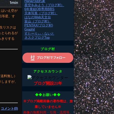
Hanaの隠れ家
星空をみよう（ブログ村）
6年黄組OB専用BBS
とはいえ空が
天体写真（ブログ村）
1等星、す
はなのWeb天文台
富山（ブログ村）
PENTAX(ブログ村)
発生リスクは
Graphil
をとられるが
すたーりぃ・ないと
ネスクブログTop
っきりする
ブログ村
アクセスカウンタ
料、送料無し）
りしますが、
ブログ開設21年
◆◆お願い◆◆
※ブログ掲載画像の著作権は、放
棄していません※
|
コメント(0)
画像の無断利用・引用・流用等、