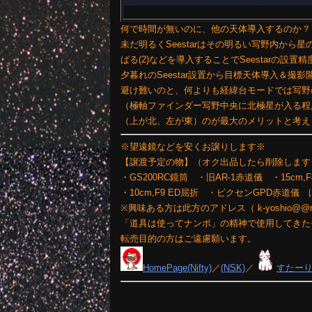
何で時間が無いのに、他の天体導入するのか？
未だ明るくSeestarはその明るい写野内から
ばる(2)などを導入することでSeestarの設置
夕暮れのSeestar設置から目標天体導入＆
避け難いのと、何よりも経緯台モードでは写野
（極軸ファインダー写野中央に北極星が入る程
（上が北、左が東）のが最大のメリットと考え
※望遠鏡などを安くお譲りします※
【譲渡予定の物】（オク出品したら削除します
・GS200RC鏡筒 ・旧AR-1赤道儀 ・15cm,
・10cm,F9 ED屈折 ・ビクセンGPD赤道
※興味ある方は此方のアドレス（ k-yoshio@
「道具は使ってナンボ」の精神で使用してきた
転売目的の方はご遠慮願います。
HomePage(Nifty)
／
(NSK)
／
すたー