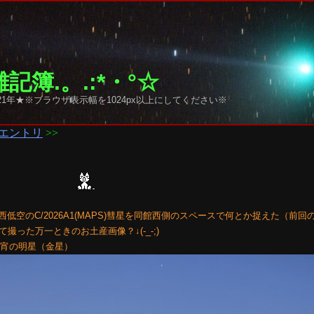
記簿.。.:*・°☆
1年★※ブラウザ表示幅を1024px以上にしてください※
エントリ
>>
西低空のC/2026A1(MAPS)彗星を同館西側のスペースで何とか捉えた（前回
った万一ときのお土産画像？↓(-_-;)
下に宵の明星（金星）