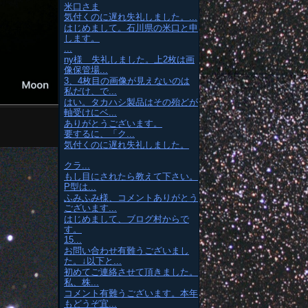
米口さま
気付くのに遅れ失礼しました。...
はじめまして。石川県の米口と申
します。
...
ny様 失礼しました。上2枚は画
像保管場...
3、4枚目の画像が見えないのは
私だけ、で...
はい。タカハシ製品はその殆どが
軸受けにベ...
ありがとうございます。
要するに、「ク...
気付くのに遅れ失礼しました。
クラ...
もし目にされたら教えて下さい。
P型は...
ふみふみ様、コメントありがとう
ございます...
はじめまして、ブログ村からで
す。
15...
お問い合わせ有難うございまし
た。↓以下と...
初めてご連絡させて頂きました。
私、株...
コメント有難うございます。本年
もどうぞ宜...