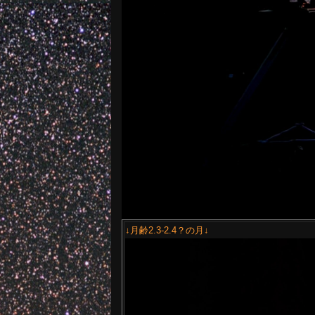
↓月齢2.3-2.4？の月↓