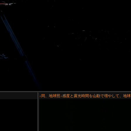
↓同、地球照↓感度と露光時間を山勘で増やして、地