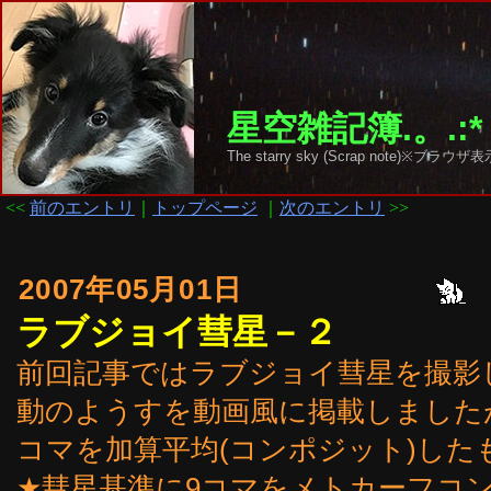
星空雑記簿.。.:*
The starry sky (Scrap note)
<<
前のエントリ
｜
トップページ
｜
次のエントリ
>>
2007年05月01日
ラブジョイ彗星－２
前回記事ではラブジョイ彗星を撮影
動のようすを動画風に掲載しました
コマを加算平均(コンポジット)した
★彗星基準に9コマをメトカーフコ