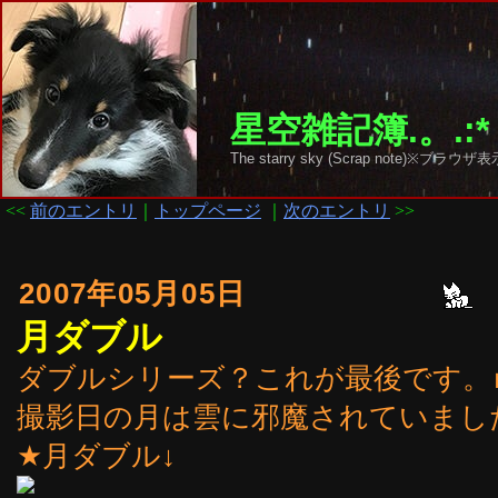
星空雑記簿.。.:*
The starry sky (Scrap note)
<<
前のエントリ
｜
トップページ
｜
次のエントリ
>>
2007年05月05日
月ダブル
ダブルシリーズ？これが最後です。ｍ(
撮影日の月は雲に邪魔されていまし
★月ダブル↓