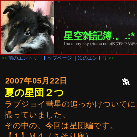
星空雑記簿.。.:*
The starry sky (Scrap note)
<<
前のエントリ
｜
トップページ
｜
次のエントリ
>>
2007年05月22日
夏の星団２つ
ラブジョイ彗星の追っかけついでに
撮っていました。
その中の、今回は星団編です。
【１】Ｍ４（さそり座）