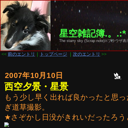
星空雑記簿.。.:*
The starry sky (Scrap note)
<<
前のエントリ
｜
トップページ
｜
次のエントリ
>>
2007年10月10日
西空夕景・星景
もう少し早く出れば良かったと思っ
ぎ道草撮影。
★さぞかし日没がきれいだったろう