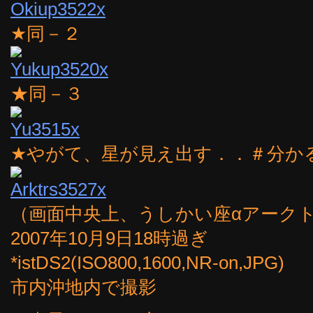
★同－２
★同－３
★やがて、星が見え出す．．＃分か
（画面中央上、うしかい座αアーク
2007年10月9日18時過ぎ
*istDS2(ISO800,1600,NR-on,JPG)
市内沖地内で撮影