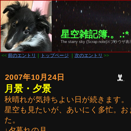
星空雑記簿.。.:*
The starry sky (Scrap note)
<<
前のエントリ
｜
トップページ
｜
次のエントリ
>>
2007年10月24日
月景・夕景
秋晴れが気持ちよい日が続きます。
星空も見たいが、あいにく多忙。お
た。
↓夕暮れの月