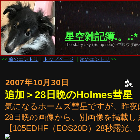
星空雑記簿.。.:*
The starry sky (Scrap note)
<<
前のエントリ
｜
トップページ
｜
次のエントリ
>>
2007年10月30日
追加＞28日晩のHolmes彗星
気になるホームズ彗星ですが、昨夜
28日晩の画像から、別画像を掲載し
【105EDHF（EOS20D）28秒露光