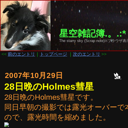
星空雑記簿.。.:*
The starry sky (Scrap note)
<<
前のエントリ
｜
トップページ
｜
次のエントリ
>>
2007年10月29日
28日晩のHolmes彗星
28日晩のHolmes彗星です。
同日早朝の撮影では露光オーバーで
ので、露光時間を縮めました。