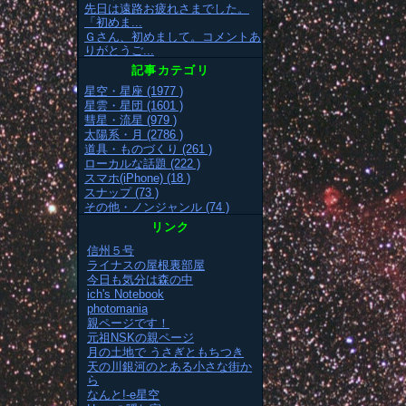
先日は遠路お疲れさまでした。
「初めま...
Ｇさん、初めまして。コメントあ
りがとうご...
記事カテゴリ
星空・星座 (1977 )
星雲・星団 (1601 )
彗星・流星 (979 )
太陽系・月 (2786 )
道具・ものづくり (261 )
ローカルな話題 (222 )
スマホ(iPhone) (18 )
スナップ (73 )
その他・ノンジャンル (74 )
リンク
信州５号
ライナスの屋根裏部屋
今日も気分は森の中
ich's Notebook
photomania
親ページです！
元祖NSKの親ページ
月の土地で うさぎともちつき
天の川銀河のとある小さな街か
ら
なんと!-e星空