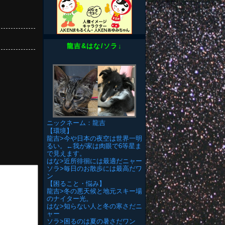
龍吉&はな/ソラ↓
ニックネーム：龍吉
【環境】
龍吉>今や日本の夜空は世界一明
るい。←我が家は肉眼で6等星ま
で見えます。
はな>近所徘徊には最適だニャー
ソラ>毎日のお散歩には最高だワ
ン
【困ること・悩み】
龍吉>冬の悪天候と地元スキー場
のナイター光。
はな>知らない人と冬の寒さだニ
ャー
ソラ>困るのは夏の暑さだワン