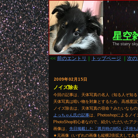
星空雑
The starry
<<
前のエントリ
｜
トップページ
｜
次の
2009年02月15日
ノイズ除去
今回の記事は、天体写真の名人（知る人ぞ知る
天体写真は暗い物を対象とするため、高感度設
ノイズ除去は、天体写真の宿命？みたいなもの
よっちゃん氏の記事
は、Photoshopによ
PhotoShop初心者なので、紹介いただい
画像は、
先日掲載した「満月時のM51（子持ち
★元画像（いずれの画像も縦横2倍拡大してあ