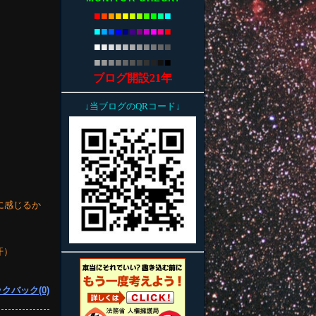
■
■
■
■
■
■
■
■
■
■
■
■
■
■
■
■
■
■
■
■
■
■
■
■
■
■
■
■
■
■
■
■
■
■
■
■
■
■
■
■
■
■
■
■
ブログ開設21年
↓当ブログのQRコード↓
うに感じるか
汗）
クバック(0)