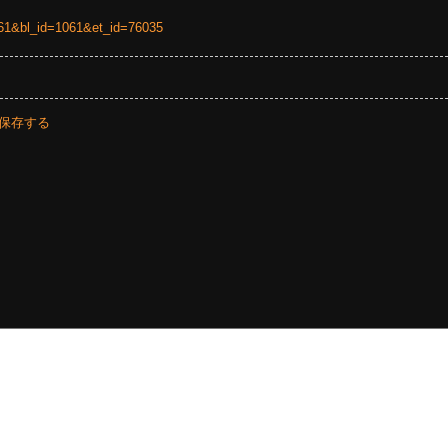
=1061&bl_id=1061&et_id=76035
保存する