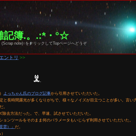
記簿.。.:*・°☆
 sky (Scrap note)↑をクリックしてTopページへどうぞ
エントリ
>>
）
よっちゃん氏のブログ記事
から引用させていただいた。
定と長時間露光が多くなりがちで、様々なノイズが目立つことが多い。言い
だ。
るノイズ除去方法だった。で、早速、試させていただいた。
たアクションツールをそのまま何のパラメータもいじらず利用させていただいた。
星雲）」
だ。
る）