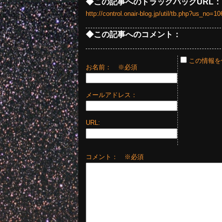
◆この記事へのトラックバックURL：
http://control.onair-blog.jp/util/tb.php?us_no
◆この記事へのコメント：
この情報を
お名前：
※必須
メールアドレス：
URL:
コメント： ※必須