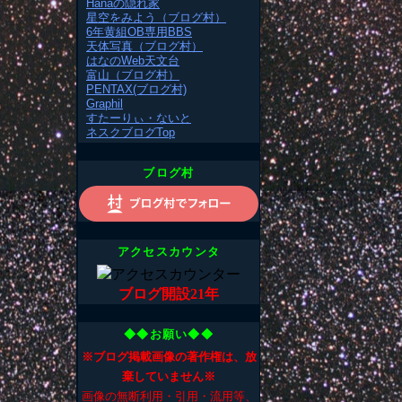
Hanaの隠れ家
星空をみよう（ブログ村）
6年黄組OB専用BBS
天体写真（ブログ村）
はなのWeb天文台
富山（ブログ村）
PENTAX(ブログ村)
Graphil
すたーりぃ・ないと
ネスクブログTop
ブログ村
アクセスカウンタ
ブログ開設21年
◆◆お願い◆◆
※ブログ掲載画像の著作権は、放
棄していません※
画像の無断利用・引用・流用等、