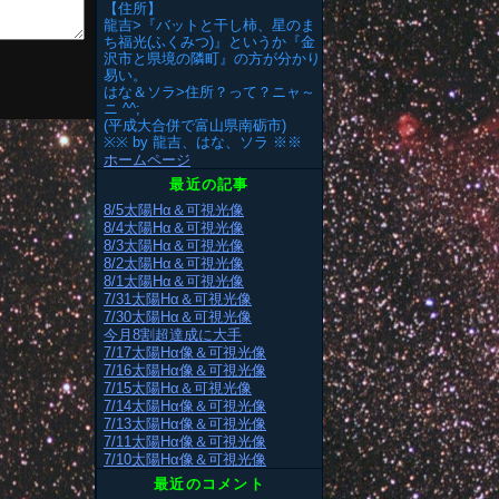
【住所】
龍吉>『バットと干し柿、星のま
ち福光(ふくみつ)』というか『金
沢市と県境の隣町』の方が分かり
易い。
はな＆ソラ>住所？って？ニャ～
ニ ^^;
(平成大合併で富山県南砺市)
※※ by 龍吉、はな、ソラ ※※
ホームページ
最近の記事
8/5太陽Hα＆可視光像
8/4太陽Hα＆可視光像
8/3太陽Hα＆可視光像
8/2太陽Hα＆可視光像
8/1太陽Hα＆可視光像
7/31太陽Hα＆可視光像
7/30太陽Hα＆可視光像
今月8割超達成に大手
7/17太陽Hα像＆可視光像
7/16太陽Hα像＆可視光像
7/15太陽Hα＆可視光像
7/14太陽Hα像＆可視光像
7/13太陽Hα像＆可視光像
7/11太陽Hα像＆可視光像
7/10太陽Hα像＆可視光像
最近のコメント