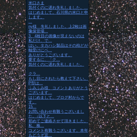
米口さま
気付くのに遅れ失礼しました。...
はじめまして。石川県の米口と申
します。
...
ny様 失礼しました。上2枚は画
像保管場...
3、4枚目の画像が見えないのは
私だけ、で...
はい。タカハシ製品はその殆どが
軸受けにベ...
ありがとうございます。
要するに、「ク...
気付くのに遅れ失礼しました。
クラ...
もし目にされたら教えて下さい。
P型は...
ふみふみ様、コメントありがとう
ございます...
はじめまして、ブログ村からで
す。
15...
お問い合わせ有難うございまし
た。↓以下と...
初めてご連絡させて頂きました。
私、株...
コメント有難うございます。本年
もどうぞ宜...