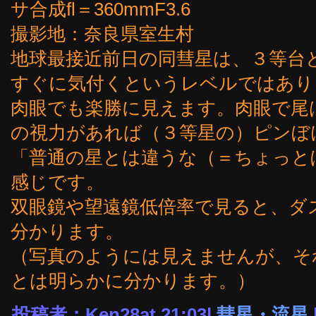
サ合成fl＝360mmF3.6
撮影地：奈良県室生村
地球最接近前日の同彗星は、３等台
すぐに気付くというレベルではあり
肉眼でも楽勝に見えます。肉眼で尾
の視力があれば（３等星の）ピンぼ
「普通の星とは違うな（＝ちょっと
感じです。
双眼鏡や望遠鏡低倍率で見ると、ダ
分かります。
（写真のようには見えませんが、そ
とは明らかに分かります。）
投稿者：Ken28at 21:03|
彗星・流星