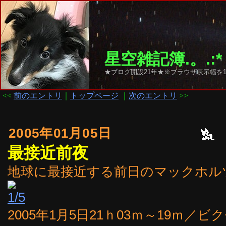
星空雑記簿.。.:*
★ブログ開設21年★※ブラウザ表示幅を1
<<
前のエントリ
｜
トップページ
｜
次のエントリ
>>
2005年01月05日
最接近前夜
地球に最接近する前日のマックホル
2005年1月5日21ｈ03ｍ～19ｍ／ビク