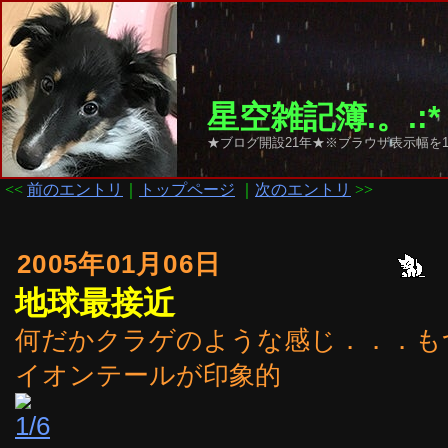
星空雑記簿.。.:*
★ブログ開設21年★※ブラウザ表示幅を1
<<
前のエントリ
｜
トップページ
｜
次のエントリ
>>
2005年01月06日
地球最接近
何だかクラゲのような感じ．．．も
イオンテールが印象的