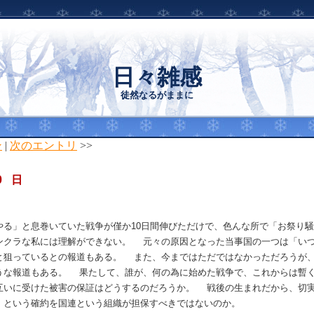
日々雑感
徒然なるがままに
ン
|
次のエントリ
>>
0 日
る」と息巻いていた戦争が僅か10日間伸びただけで、色んな所で「お祭り騒
ンクラな私には理解ができない。 元々の原因となった当事国の一つは「い
と狙っているとの報道もある。 また、今まではただではなかっただろうが
うな報道もある。 果たして、誰が、何の為に始めた戦争で、これからは暫
互いに受けた被害の保証はどうするのだろうか。 戦後の生まれだから、切
」という確約を国連という組織が担保すべきではないのか。