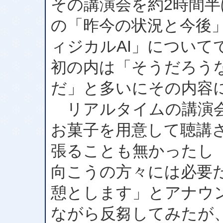
その講演会を約2時間
の「昨今の状況と今後
ィジカルAI」につい
初の内は「そうだろう
だ」と多いにその内容
リアルタイムの講演会
お菓子を用意して聴講
張ることも無かったし
向こうの方々には必要だ
憩とします」とアナウ
ながら反芻してみたが