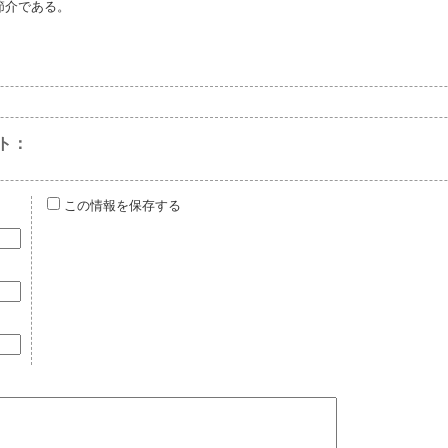
節介である。
ト：
この情報を保存する