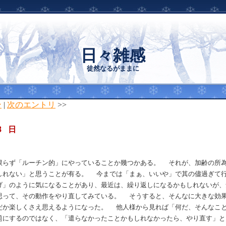
日々雑感
徒然なるがままに
ン
|
次のエントリ
>>
8 日
らず「ルーチン的」にやっていることか幾つかある。 それが、加齢の所為
しれない」と思うことが有る。 今までは「まぁ、いいや」で其の儘過ぎて
げ」のように気になることがあり、最近は、繰り返しになるかもしれないが、
思って、その動作をやり直してみている。 そうすると、そんなに大きな効
だか楽しくさえ思えるようになった。 他人様から見れば「何だ、そんなこ
題にするのではなく、「遣らなかったことかもしれなかったら、やり直す」