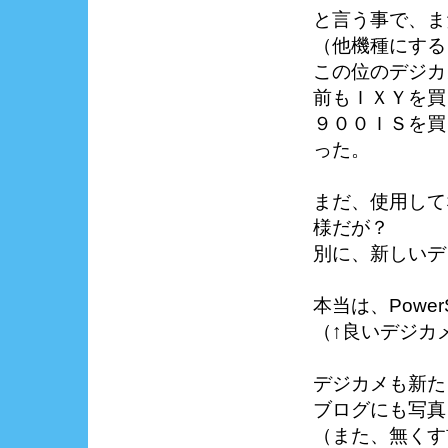
と言う事で、ま
（他機種にすると
この位のデジカ
前もＩＸＹを買
９００ＩＳを買
った。
まだ、使用して
様だが？
別に、新しいデ
本当は、Powe
（↑良いデジカ
デジカメも新た
ブログにも写真
（また、無くす