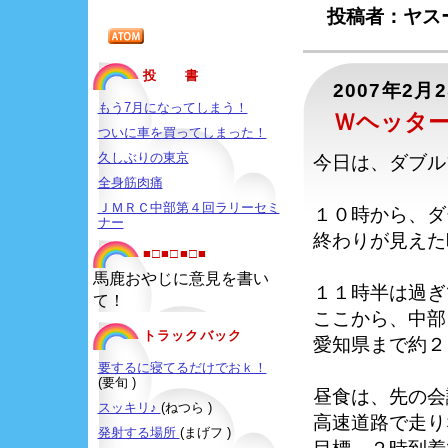
投稿者：ヤスー
投 書
2007年2月
もう7月になってしまう！
Ｗヘッタ
ついに車を買ってしまった！
久しぶりの東京
今日は、ダブル
全身筋肉痛
ＪＭＲＣ中部第４回ラリーセミ
１０時から、ダ
ナー
終わりが見えた
■□■□■□■
馬鹿おやじに意見を書い
１１時半は過ぎ
て！
ここから、中部
トラックバック
愛知県まで約２
要するに寝てるだけでおｋ！
(要旬 )
昼食は、先の会
スッキリ♪
(ねつら )
高速道路で走り
発射する場所
(まげフ )