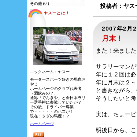
その他 (0 )
投稿者：ヤスー
ヤスーとは！
2007年2月
月末！
また！来ました
サラリーマンが
ニックネーム：ヤスー
年に１２回は必
モータースポーツ好きの馬鹿お
年に月末は２～
やじ
ホームページのクラブ代表者
と書きながら、
（酒飲みの？）
そうしたいと考
通称『でんきや』と全日本ラリ
ー選手権に参戦していたが？
その後、ドライバー専業
で・・・・・のハズが！
実は、ちょーピ
現在！タダの馬鹿！？
ホームページ
明後日から、こ