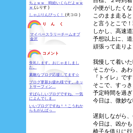
目標、２時到着
ちょｗｗ 時給いくらだよｗｗ
小便がしたくな
ｗ
(ふりす )
しゃぶりんぴっく！
(犬コロ )
このまま走ると
と言うとこで！
り ん く
しかし、高速道
マイペースラリーチームオブ
予想以上に、道
金沢
頑張って走りよ
コメント
我慢して着いた
失礼します。おじゃましまし
た。
そこから、あわ
素敵なブログ応援してます☆
『トイレ』です
ブログ更新お疲れ様です。ネッ
そこで、すっき
トサーフィン...
予定時間を過ぎ
すばらしいブログですね。一気
によんでしま...
今日は、微妙な
いいブログですね＾＾こうれか
らもがんばっ...
遅刻しながら、
今日は、凶かも
椅子を借りに行