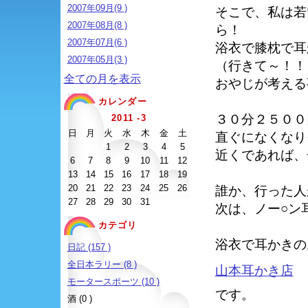
2007年09月(9 )
そこで、私は若
2007年08月(8 )
ら！
2007年07月(6 )
浴衣で膝枕で耳
2007年05月(3 )
（行きて～！！
全ての月を表示
おやじが考える
カレンダー
３０分２５００
2011 -3
日
月
火
水
木
金
土
直ぐになくなり
1
2
3
4
5
近くであれば、
6
7
8
9
10
11
12
13
14
15
16
17
18
19
20
21
22
23
24
25
26
誰か、行った人
27
28
29
30
31
次は、ノー○ン
カテゴリ
浴衣で耳かきの
日記 (157 )
全日本ラリー (8 )
山本耳かき店
モータースポーツ (10 )
です。
酒 (0 )