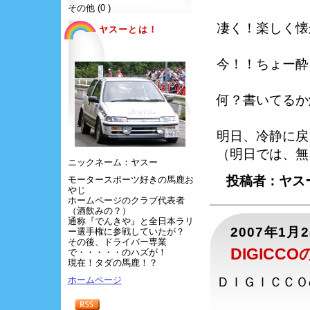
その他 (0 )
凄く！楽しく懐
ヤスーとは！
今！！ちょー酔
何？書いてるか
明日、冷静に戻
（明日では、無
ニックネーム：ヤスー
投稿者：ヤスー
モータースポーツ好きの馬鹿お
やじ
ホームページのクラブ代表者
（酒飲みの？）
通称『でんきや』と全日本ラリ
2007年1月
ー選手権に参戦していたが？
その後、ドライバー専業
DIGICC
で・・・・・のハズが！
現在！タダの馬鹿！？
ホームページ
ＤＩＧＩＣＣＯ