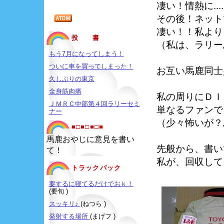
凄い！情熱に...
その後！ネット
凄い！！私より
投 書
（私は、ラリー馬
もう7月になってしまう！
ついに車を買ってしまった！
お互い馬鹿同士
久しぶりの東京
全身筋肉痛
私の周りにＤＩ
ＪＭＲＣ中部第４回ラリーセミ
単なるファンで
ナー
（少々怖いが？
■□■□■□■
馬鹿おやじに意見を書い
先般から、書い
て！
私が、回収して
トラックバック
要するに寝てるだけでおｋ！
(要旬 )
スッキリ♪
(ねつら )
発射する場所
(まげフ )