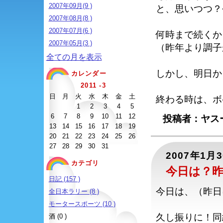
2007年09月(9 )
と、思いつつ？
2007年08月(8 )
2007年07月(6 )
何時まで続くか
2007年05月(3 )
（昨年より調子
全ての月を表示
しかし、明日か
カレンダー
2011 -3
日
月
火
水
木
金
土
終わる時は、ボ
1
2
3
4
5
6
7
8
9
10
11
12
投稿者：ヤスー
13
14
15
16
17
18
19
20
21
22
23
24
25
26
27
28
29
30
31
2007年1月
カテゴリ
今日は？
日記 (157 )
今日は、（昨日
全日本ラリー (8 )
モータースポーツ (10 )
久し振りに！同
酒 (0 )