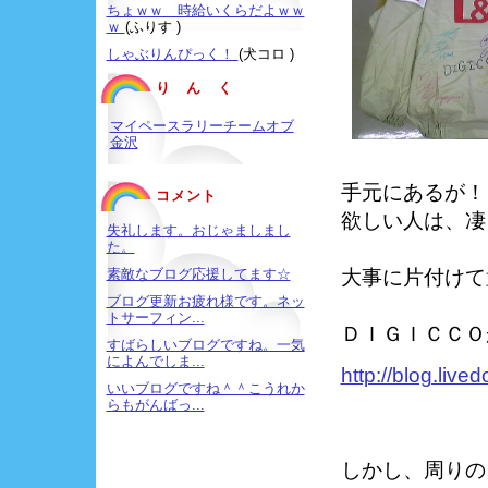
ちょｗｗ 時給いくらだよｗｗ
ｗ
(ふりす )
しゃぶりんぴっく！
(犬コロ )
り ん く
マイペースラリーチームオブ
金沢
手元にあるが！
コメント
欲しい人は、凄
失礼します。おじゃましまし
た。
大事に片付けて
素敵なブログ応援してます☆
ブログ更新お疲れ様です。ネッ
トサーフィン...
ＤＩＧＩＣＣＯ
すばらしいブログですね。一気
によんでしま...
http://blog.liv
いいブログですね＾＾こうれか
らもがんばっ...
しかし、周りの