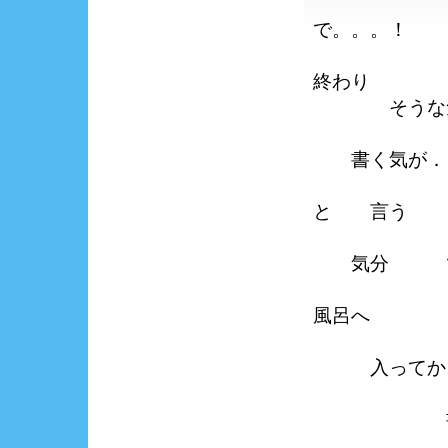
で。。。！
終わり
そうな気
書く気が．
と 言う
気分 で
風呂へ
入ってか
書こうか