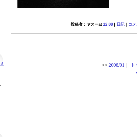
投稿者：ヤスーat
12:08
|
日記
|
コメン
！
セミ
<<
2008/01
｜
ト
い
！