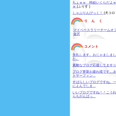
ちょｗｗ 時給いくらだよ
ｗ
(ふりす )
しゃぶりんぴっく！
(犬コロ 
り ん く
マイペースラリーチームオ
金沢
コメント
失礼します。おじゃましま
た。
素敵なブログ応援してます
ブログ更新お疲れ様です。
トサーフィン...
すばらしいブログですね。
によんでしま...
いいブログですね＾＾こう
らもがんばっ...