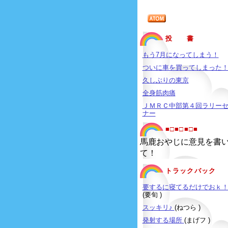
投 書
もう7月になってしまう！
ついに車を買ってしまった
久しぶりの東京
全身筋肉痛
ＪＭＲＣ中部第４回ラリー
ナー
■□■□■□■
馬鹿おやじに意見を書
て！
トラックバック
要するに寝てるだけでおｋ
(要旬 )
スッキリ♪
(ねつら )
発射する場所
(まげフ )