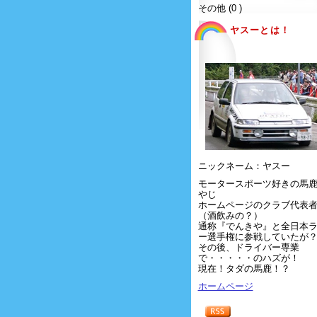
その他 (0 )
ヤスーとは！
ニックネーム：ヤスー
モータースポーツ好きの馬
やじ
ホームページのクラブ代表
（酒飲みの？）
通称『でんきや』と全日本
ー選手権に参戦していたが
その後、ドライバー専業
で・・・・・のハズが！
現在！タダの馬鹿！？
ホームページ