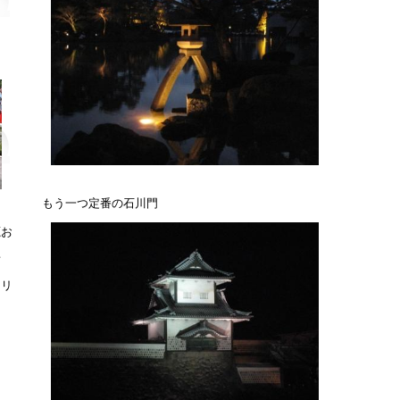
もう一つ定番の石川門
鹿お
者
ラリ
？