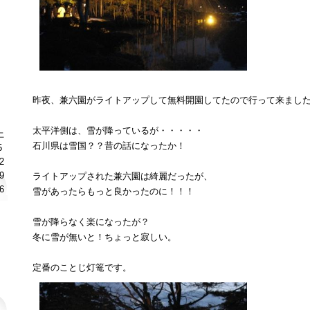
昨夜、兼六園がライトアップして無料開園してたので行って来まし
太平洋側は、雪が降っているが・・・・・
土
石川県は雪国？？昔の話になったか！
5
2
9
ライトアップされた兼六園は綺麗だったが、
6
雪があったらもっと良かったのに！！！
雪が降らなく楽になったが？
冬に雪が無いと！ちょっと寂しい。
定番のことじ灯篭です。