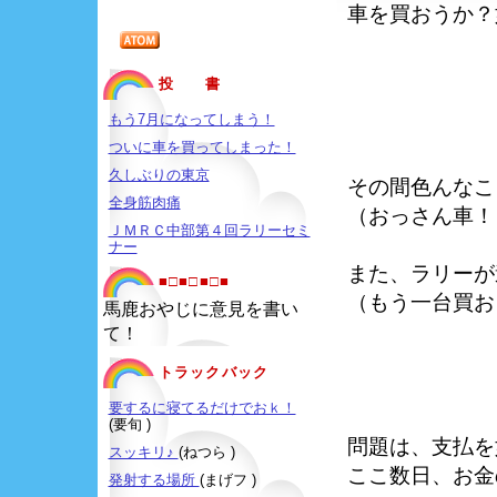
車を買おうか？
投 書
もう7月になってしまう！
ついに車を買ってしまった！
久しぶりの東京
その間色んなこ
全身筋肉痛
（おっさん車！
ＪＭＲＣ中部第４回ラリーセミ
ナー
また、ラリーが
■□■□■□■
（もう一台買お
馬鹿おやじに意見を書い
て！
トラックバック
要するに寝てるだけでおｋ！
(要旬 )
問題は、支払を
スッキリ♪
(ねつら )
ここ数日、お金
発射する場所
(まげフ )