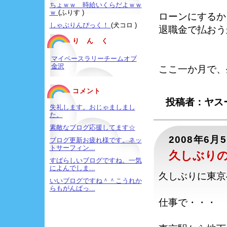
ちょｗｗ 時給いくらだよｗｗ
ｗ
(ふりす )
ローンにするか
しゃぶりんぴっく！
(犬コロ )
退職金で払おう
り ん く
マイペースラリーチームオブ
金沢
ここ一か月で、
コメント
投稿者：ヤスー
失礼します。おじゃましまし
た。
素敵なブログ応援してます☆
2008年6月
ブログ更新お疲れ様です。ネッ
トサーフィン...
久しぶり
すばらしいブログですね。一気
によんでしま...
久しぶりに東京
いいブログですね＾＾こうれか
らもがんばっ...
仕事で・・・