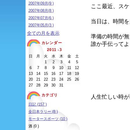
2007年09月(9 )
ここ最近、スケ
2007年08月(8 )
2007年07月(6 )
当日は、時間を
2007年05月(3 )
全ての月を表示
準備の時間が無
カレンダー
誰か手伝ってよ
2011 -3
日
月
火
水
木
金
土
1
2
3
4
5
6
7
8
9
10
11
12
13
14
15
16
17
18
19
20
21
22
23
24
25
26
27
28
29
30
31
カテゴリ
人生忙しい時が
日記 (157 )
全日本ラリー (8 )
モータースポーツ (10 )
酒 (0 )