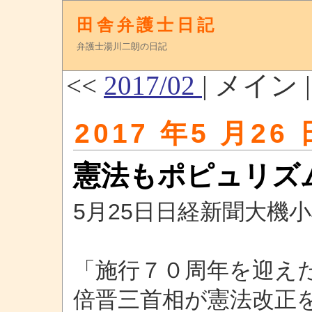
田舎弁護士日記
弁護士湯川二朗の日記
<<
2017/02
| メイン 
2017 年5 月26 
憲法もポピュリズ
5月25日日経新聞大機
「施行７０周年を迎え
倍晋三首相が憲法改正を