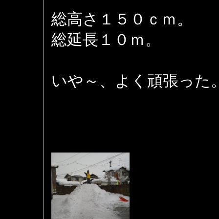
総高さ１５０ｃｍ。
総延長１０ｍ。
いや～、よく頑張った