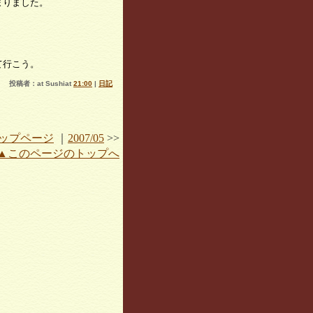
まりました。
。
て行こう。
投稿者：at Sushiat
21:00
|
日記
ップページ
｜
2007/05
>>
▲このページのトップへ