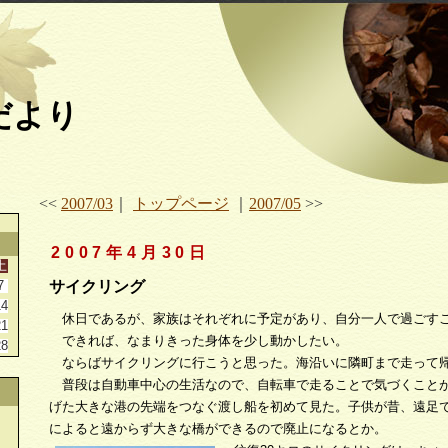
だより
<<
2007/03
｜
トップページ
｜
2007/05
>>
2007年4月30日
土
7
サイクリング
14
休日であるが、家族はそれぞれに予定があり、自分一人で過ごす
21
できれば、なまりきった身体を少し動かしたい。
28
ならばサイクリングに行こうと思った。海沿いに隣町まで走って
普段は自動車中心の生活なので、自転車で走ることで気づくこと
げた大きな港の先端をつなぐ渡し船を初めて見た。子供が昔、遠足
によると遠からず大きな橋ができるので廃止になるとか。