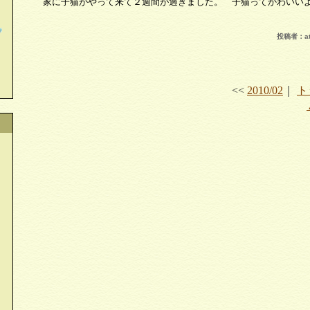
家に子猫がやって来て２週間が過ぎました。 子猫ってかわいい
投稿者：at 
<<
2010/02
｜
ト