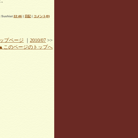
よ。
Sushiat
22:46
|
日記
|
コメント(0)
ップページ
｜
2010/07
>>
▲このページのトップへ