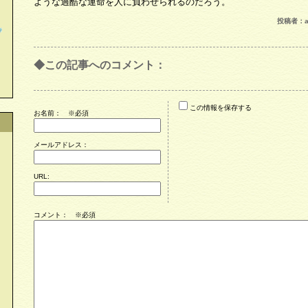
ような過酷な運命を人に負わせられるのだろう。
投稿者：at 
◆この記事へのコメント：
この情報を保存する
お名前：
※必須
メールアドレス：
URL:
コメント： ※必須