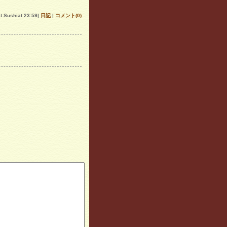
Sushiat 23:59|
日記
|
コメント(0)