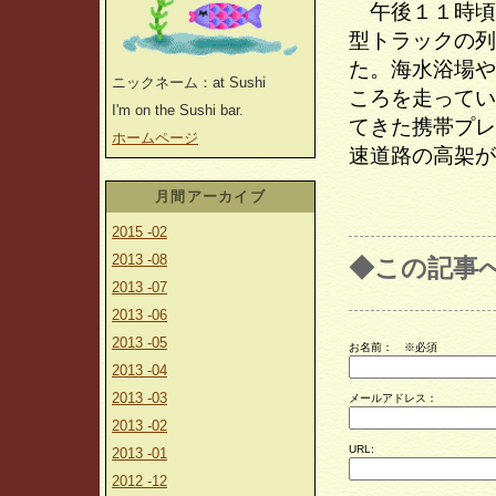
午後１１時頃
型トラックの列
た。海水浴場や
ニックネーム：at Sushi
ころを走ってい
I'm on the Sushi bar.
てきた携帯プレ
ホームページ
速道路の高架が
月間アーカイブ
2015 -02
2013 -08
◆この記事
2013 -07
2013 -06
2013 -05
お名前：
※必須
2013 -04
2013 -03
メールアドレス：
2013 -02
URL:
2013 -01
2012 -12