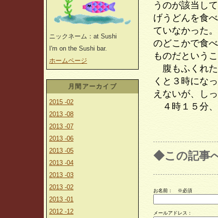
うのが該当して
げうどんを食べ
ていなかった。
ニックネーム：at Sushi
のどこかで食べ
I'm on the Sushi bar.
ものだというこ
ホームページ
腹もふくれた
くと３時になっ
月間アーカイブ
えないが、しっ
2015 -02
４時１５分、
2013 -08
2013 -07
2013 -06
2013 -05
◆この記事
2013 -04
2013 -03
2013 -02
お名前：
※必須
2013 -01
2012 -12
メールアドレス：