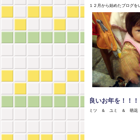
１２月から始めたブログを
良いお年を！！！
ミツ ＆ ユミ ＆ 萌花