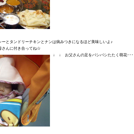
レーとタンドリーチキンとナンは病みつきになるほど美味しいよ♪
母さんに付き合ってね☆
↓ ↓ お父さんの足をバシバシたたく萌花･･･