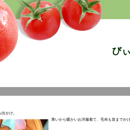
び
お出かけ。
寒いから暖かいお洋服着て、毛布も首までかけて