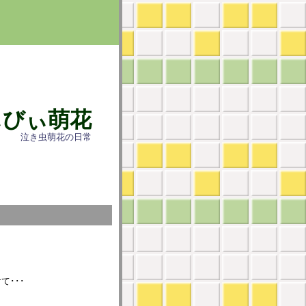
ぃびぃ萌花
泣き虫萌花の日常
･･･