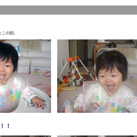
たこの顔。
！！