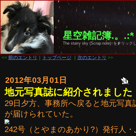
星空雑記簿.。.:*
The starry sky (Scrap note)↑を
<<
前のエントリ
｜
トップページ
｜
次のエントリ
>>
2012年03月01日
地元写真誌に紹介されました
29日夕方、事務所へ戻ると地元写真
が届けられていた。
242号（とやまのあかり?）発行人