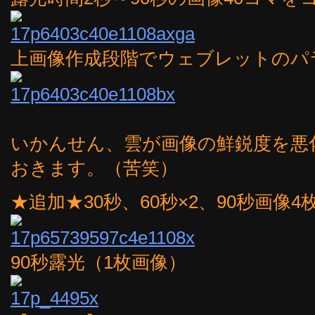
上画像作成段階でウェブレットのパ
いかんせん、雲が画像の鮮鋭度を悪
おきます。（苦笑）
★追加★30秒、60秒×2、90秒画
90秒露光（1枚画像）