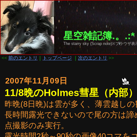
星空雑記簿.。.:*
The starry sky (Scrap note)
<<
前のエントリ
｜
トップページ
｜
次のエントリ
>>
2007年11月09日
11/8晩のHolmes彗星（内部
昨晩(8日晩)は雲が多く、薄雲越し
長時間露光できないので尾の方は諦
点撮影のみ実行。
露光時間2秒～90秒の画像40コマ