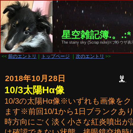
星空雑記簿.。.:*
The starry sky (Scrap note)
<<
前のエントリ
｜
トップページ
｜
次のエントリ
>>
2018年10月28日
10/3太陽Hα像
10/3の太陽Hα像※いずれも画像
ます※前回10/1から1日ブランクあ
時方向にごく淡く小さな紅炎噴出が
は確認できない状態。接眼鏡交換時