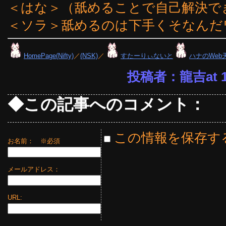
＜はな＞（舐めることで自己解決で
＜ソラ＞舐めるのは下手くそなんだ
HomePage(Nifty)
／
(NSK)
／
すたーりぃないと
ハナのWeb
投稿者：龍吉at 17
◆この記事へのコメント：
この情報を保存す
お名前：
※必須
メールアドレス：
URL: