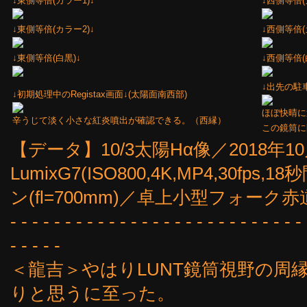
↓東側等倍(カラー1)↓
↓西側等倍(
↓東側等倍(カラー2)↓
↓西側等倍(
↓東側等倍(白黒)↓
↓西側等倍(
↓出先の駐
↓初期処理中のRegistax画面↓(太陽面南西部)
ほぼ快晴に
辛うじて淡く小さな紅炎噴出が確認できる。（西縁）
この鏡筒に
【データ】10/3太陽Hα像／2018年10月3
LumixG7(ISO800,4K,MP4,30fps
ン(fl=700mm)／卓上小型フォー
- - - - - - - - - - - - - - - - - - - - - - - - - - - 
- - - - -
＜龍吉＞やはりLUNT鏡筒視野の周
りと思うに至った。