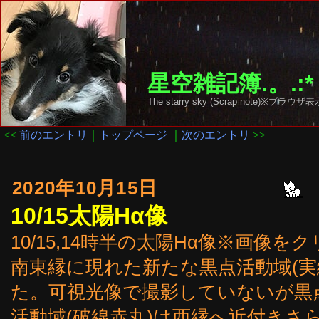
星空雑記簿.。.:*
The starry sky (Scrap note)
<<
前のエントリ
｜
トップページ
｜
次のエントリ
>>
2020年10月15日
10/15太陽Hα像
10/15,14時半の太陽Hα像※画像
南東縁に現れた新たな黒点活動域(実線
た。可視光像で撮影していないが黒点
活動域(破線赤丸)は西縁へ近付きさ