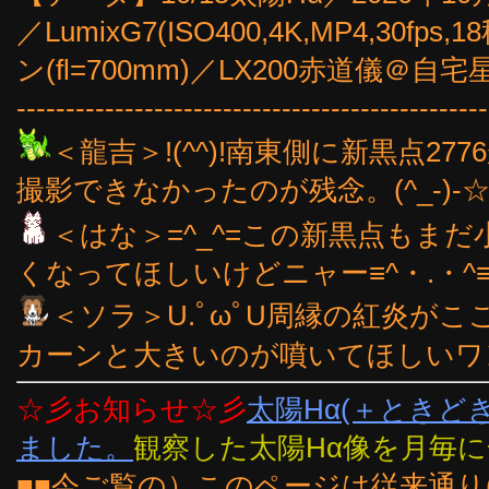
／LumixG7(ISO400,4K,MP4,30fp
ン(fl=700mm)／LX200赤道儀＠自宅
------------------------------------------------
＜龍吉＞!(^^)!南東側に新黒点2
撮影できなかったのが残念。(^_-)-
＜はな＞=^_^=この新黒点もま
くなってほしいけどニャー≡^・.・^
＜ソラ＞U.ﾟωﾟU周縁の紅炎が
カーンと大きいのが噴いてほしいワン
☆彡お知らせ☆彡
太陽Hα(＋ときど
ました。
観察した太陽Hα像を月毎
■■今ご覧の）このページは従来通り