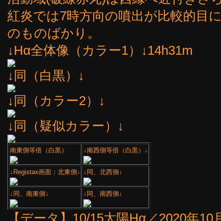
紅炎では7時方向の噴出が比較的目
のものばかり。
↓Hα全体像（カラー1）↓14h31m
↓同（白黒）↓
↓同（カラー2）↓
↓同（疑似カラー）↓
南東側等倍（白黒）
↓南西側等倍（白黒）↓
↓Registax画面：北東側↓
↓同、北西側↓
↓同、南東側↓
↓同、南西側↓
【データ】10/15太陽Hα／2020年10月15