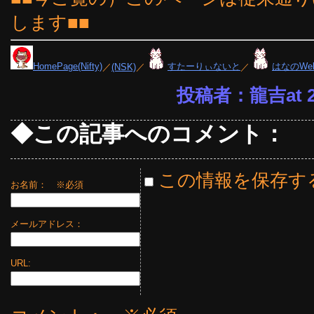
します■■
HomePage(Nifty)
／
(NSK)
／
すたーりぃないと
／
はなのWe
投稿者：龍吉at 20
◆この記事へのコメント：
この情報を保存す
お名前：
※必須
メールアドレス：
URL: