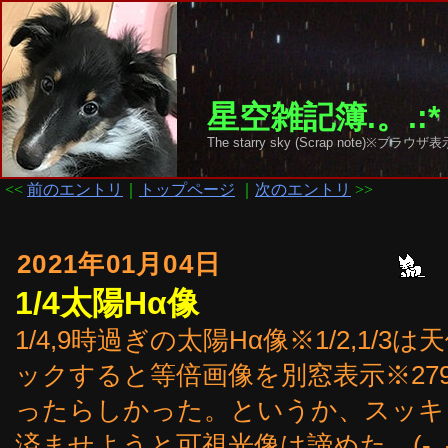
星空雑記簿.。.:*
The starry sky (Scrap note)
<<
前のエントリ
｜
トップページ
｜
次のエントリ
>>
2021年01月04日
1/4太陽Hα像
1/4,9時過ぎの太陽Hα像※1/2,1
ックすると等倍画像を別窓表示※27
ったらしかった。というか、スッキ
済ませようと可視光像は諦めた。(-_