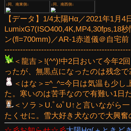
↓同、南東側↓
↓同、南西側↓
【データ】1/4太陽Hα／2021年1月4日9時
LumixG7(ISO400,4K,MP4,30fps
ン(fl=700mm)／AR-1赤道儀＠自宅前
------------------------------------------------
＜龍吉＞!(^^)!中2日おいて今
ったが、無黒点になったのは残念で寂し
＜はな＞=^_^=今日は気温も少
た。寒いのは苦手なので有難い1日だっ
＜ソラ＞U.ﾟωﾟU↑と言いなが
たくせに。雪大好き犬なので大興奮
☆彡お知らせ☆彡
太陽Hα(＋ときど