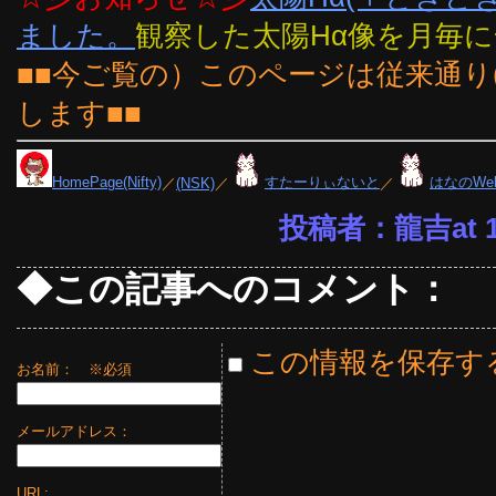
ました。
観察した太陽Hα像を月毎
■■今ご覧の）このページは従来通り
します■■
HomePage(Nifty)
／
(NSK)
／
すたーりぃないと
／
はなのWe
投稿者：龍吉at 17
◆この記事へのコメント：
この情報を保存す
お名前：
※必須
メールアドレス：
URL: