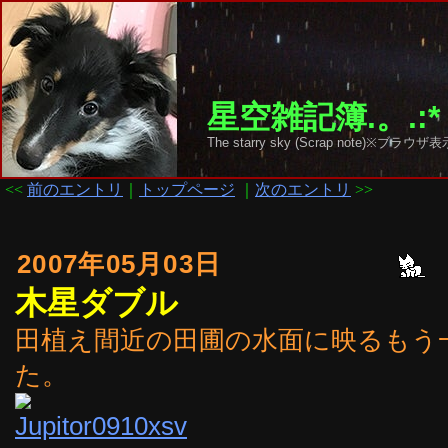
星空雑記簿.。.:*
The starry sky (Scrap note)
<<
前のエントリ
｜
トップページ
｜
次のエントリ
>>
2007年05月03日
木星ダブル
田植え間近の田圃の水面に映るもう
た。