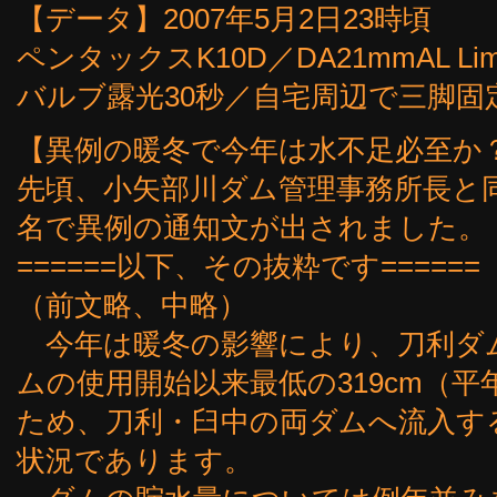
【データ】2007年5月2日23時頃
ペンタックスK10D／DA21mmAL Limite
バルブ露光30秒／自宅周辺で三脚固
【異例の暖冬で今年は水不足必至か
先頃、小矢部川ダム管理事務所長と
名で異例の通知文が出されました。
======以下、その抜粋です======
（前文略、中略）
今年は暖冬の影響により、刀利ダ
ムの使用開始以来最低の319cm（平
ため、刀利・臼中の両ダムへ流入す
状況であります。