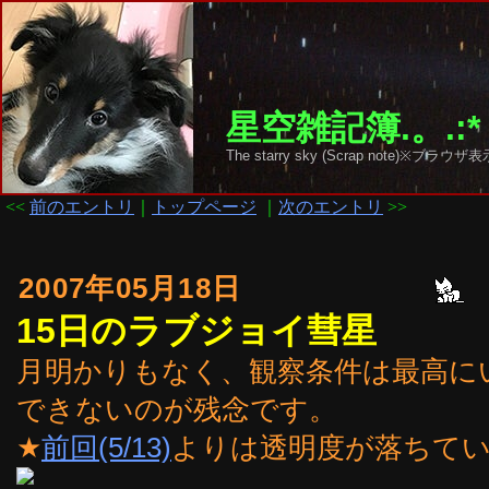
星空雑記簿.。.:*
The starry sky (Scrap note)
<<
前のエントリ
｜
トップページ
｜
次のエントリ
>>
2007年05月18日
15日のラブジョイ彗星
月明かりもなく、観察条件は最高に
できないのが残念です。
★
前回(5/13)
よりは透明度が落ちて