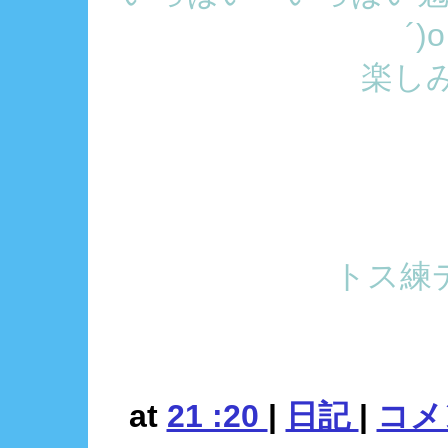
´)
楽し
トス練デ
at
21 :20
|
日記
|
コメン