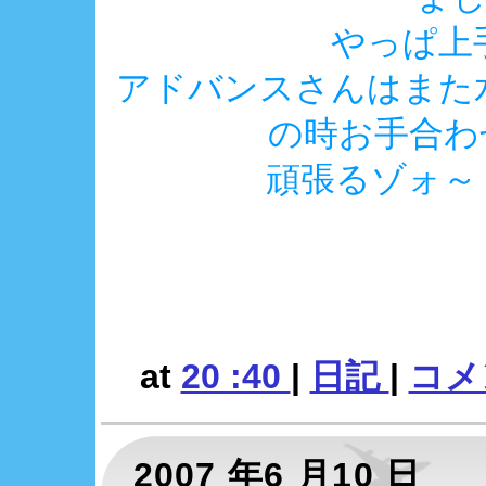
やっぱ上
アドバンスさんはまた
の時お手合わ
頑張るゾォ～ o
at
20 :40
|
日記
|
コメン
2007 年6 月10 日