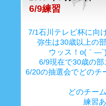
6/9練習
7/1石川テレビ杯に
弥生は30歳以上の
ウッス！o(｀―
6/9現在で30歳の
6/20の抽選会でどの
どのチー
練習