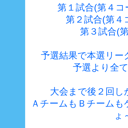
第１試合(第４コート
第２試合(第４
第３試合(
予選結果で本選リー
予選より全
大会まで後２回し
ＡチームもＢチームも
ょ～