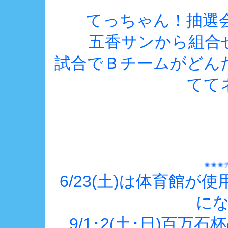
てっちゃん！抽選会お
五香サンから組合
試合でＢチームがどん
ててネ
★★★チームの皆さ
6/23(土)は体育館
に
9/1･2(土･日)百