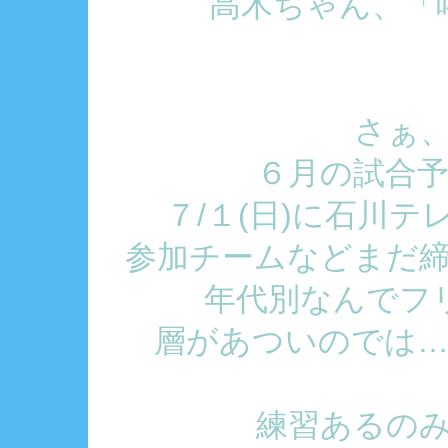
高木ちゃん、「喝」
さぁ
６月の試合
７/１(日)に石川テ
参加チームなどまだ
年代別なんでフリ
層があついのでは…
練習あるの