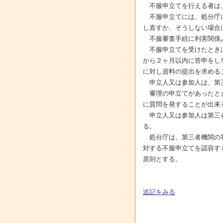
不服申立てを行える者は
不服申立てには、処分庁に
し直すか、そうしない場合
不服審査手続に利害関係
不服申立てを受けたときは
から２ヶ月以内に答申をし
に対し資料の提出を求める
申立人又は参加人は、第三
審理の申立てがあったとき
に質問を発することが出来
申立人又は参加人は第三者
る。
処分庁は、第三者機関の答
対する不服申立てを認容す
原則とする。
追記をみる