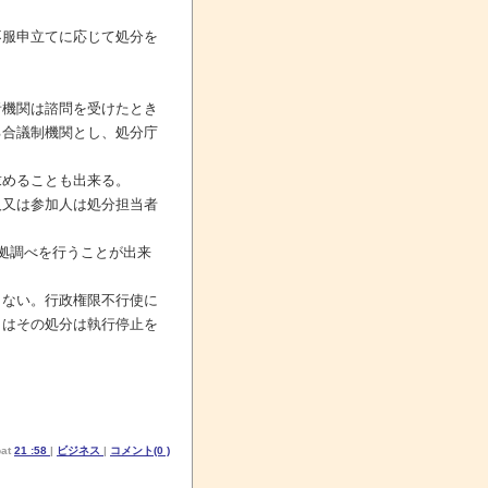
服申立てに応じて処分を
機関は諮問を受けたとき
る合議制機関とし、処分庁
めることも出来る。
又は参加人は処分担当者
拠調べを行うことが出来
ない。行政権限不行使に
きはその処分は執行停止を
at
21 :58
|
ビジネス
|
コメント(0 )