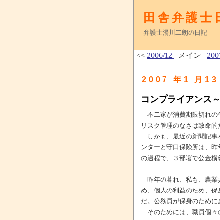
田舎弁護士
弁護士湯川二朗の日記
<<
2006/12
| メイン |
200
2007 年1 月13
コンプライアンス
不二家が消費期限切れの牛
リスク管理のなさは致命的
しかも、最近の新聞記事を
ンターと守口保険所は、昨
の過程で、３部署で公金横
昨年の暮れ、私も、農業共
め、個人の利益のため、保
だ。公務員が保身のために
そのためには、職員個々の