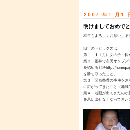
2007 年1 月1 
明けましておめで
本年もよろしくお願いしま
旧年のトピックスは、
第１ １１月に女の子・怜
第２ 福井で市民オンブズ
を認める判決http://homepage2.
を勝ち取ったこと。
第３ 区画整理の事件をさ
に広がってきたこと（地域
第４ 老眼が出てきたのか
を思い出せなくなってきた