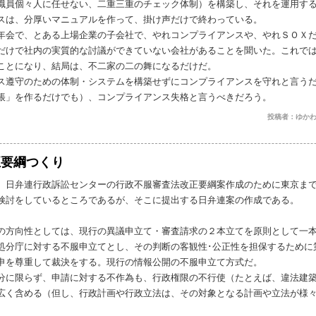
職員個々人に任せない、二重三重のチェック体制）を構築し、それを運用す
スは、分厚いマニュアルを作って、掛け声だけで終わっている。
会で、とある上場企業の子会社で、やれコンプライアンスや、やれＳＯＸだ
だけで社内の実質的な討議ができていない会社があることを聞いた。これで
ことになり、結局は、不二家の二の舞になるだけだ。
遵守のための体制・システムを構築せずにコンプライアンスを守れと言うだ
帳」を作るだけでも）、コンプライアンス失格と言うべきだろう。
投稿者：ゆかわ
正要綱つくり
日弁連行政訴訟センターの行政不服審査法改正要綱案作成のために東京まで
検討をしているところであるが、そこに提出する日弁連案の作成である。
方向性としては、現行の異議申立て・審査請求の２本立てを原則として一
分庁に対する不服申立てとし、その判断の客観性･公正性を担保するために
申を尊重して裁決をする。現行の情報公開の不服申立て方式だ。
に限らず、申請に対する不作為も、行政権限の不行使（たとえば、違法建築
広く含める（但し、行政計画や行政立法は、その対象となる計画や立法が様