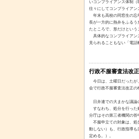
いコンプライアンス体制（
往々にしてコンプライアン
年末も高校の同窓生の忘年
長が一方的に熱弁をふるう
たところで、形だけという
具体的なコンプライアンス
見られることもない「電話
行政不服審査法改
今日は、土曜日だったが、
会で行政不服審査法改正の
日弁連での大まかな議論の
すなわち、処分を行った処
分庁はその第三者機関の答
不服申立ての対象は、処分
動しない）も、行政指導も
定める。）。