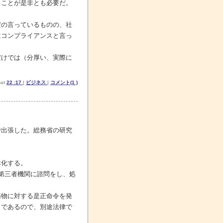
ることが是非とも必要だ。
の言っているものの、社
はコンプライアンスと言っ
けでは（分厚い、実際に
at
22 :17
|
ビジネス
|
コメント(1 )
出張した。総務省の研究
本化する。
第三者機関に諮問をし、処
物に対する是正命令を発
々であるので、別途法律で