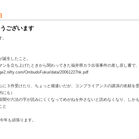
日
とうございます
す。
が誕生したこと。
マンを立ち上げたときから関わってきた福井県カラ出張事件の差し戻し審で
nifty.com/OmbudsFukui/data/20061227hk.pdf
らに３件受けたり、ちょっと畑違いだが、コンプライアンスの講演の依頼を
的にも）
新聞や六法の字が読みにくくなってめがねを外さないと読めなくなり、しか
こと
今年も頑張ります。