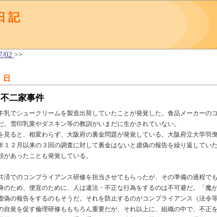
日記
7/02
>>
 日
～不二家事件
乳でシュークリームを製造出荷していたことが発覚した。食品メーカーのコ
だ。雪印乳業やダスキン等の教訓がいまだに生かされていない。
見ると、相変わらず、大阪府の裏金問題が発覚している。大阪府立大学羽曳
年１２月以来の３回の調査に対して裏金はないと虚偽の報告を繰り返してい
領があったことも発覚している。
済でのコンプライアンス研修を担当させてもらったが、その準備の過程でも
身のため、便宜のために、人は違法・不正な行為をするのは不可避だ。「魔
虚偽の報告をするのもそうだ。それを防止するのがコンプライアンス（法令
自覚を促す倫理研修ももちろん重要だが、それ以上に、組織の中で、不正を