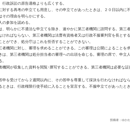
、行政訴訟の原告適格よりも広くする。
対する再考の申立ても用意し、その申立てがあったときは、２０日以内に不
はその理由を明らかにする。
人の参加を認める。
、明らかに不適法な申立てを除き、速やかに第三者機関に諮問する。第三者
なければならない。第三者機関は法曹有資格者又は行政不服審判官を長とす
ことができ、処分庁はこれを拒否することができない。
者機関に対し、審理を求めることができる。この審理は公開によることを求
は、第三者機関は処分担当者の審理への出頭を命じる。審理の席で、申立人
る。
機関が収集した資料を閲覧･謄写することができる。第三者機関は必要な証
申を受けてから２週間以内に、その答申を尊重して採決を行わなければなら
るときは、行政権限行使手続に入ることを宣言する。不服申立てがあったと
投稿者：ゆかわ