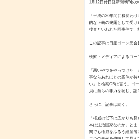
1月12日付日経新聞朝刊の
「平成の30年間に様変わ
的な正義の発露として受け
捜査といわれた同事件で、
この記事は日産ゴーン元会
検察・メディアによるゴー
「悪いやつをやっつけた」
事ならあれほどの案件が持
い」と検察OBは言う。ゴ
員に自らの非力を恥じ、謝
さらに、記事は続く。
「権威の低下は広がりも見
本は法治国家なのか」とま
関でも権威をふるう経産省
二つの事例を俯瞰して見え