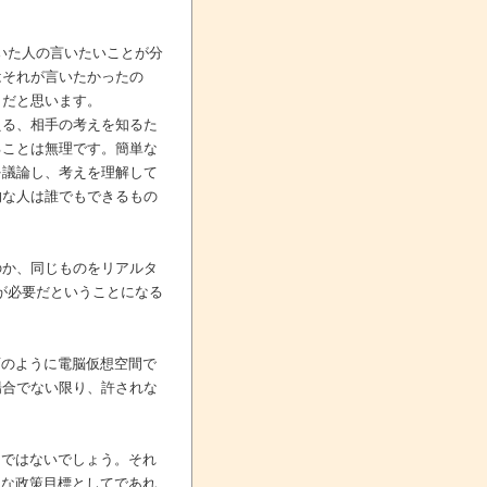
いた人の言いたいことが分
はそれが言いたかったの
りだと思います。
える、相手の考えを知るた
ることは無理です。簡単な
を議論し、考えを理解して
的な人は誰でもできるもの
のか、同じものをリアルタ
が必要だということになる
画のように電脳仮想空間で
場合でない限り、許されな
とではないでしょう。それ
的な政策目標としてであれ