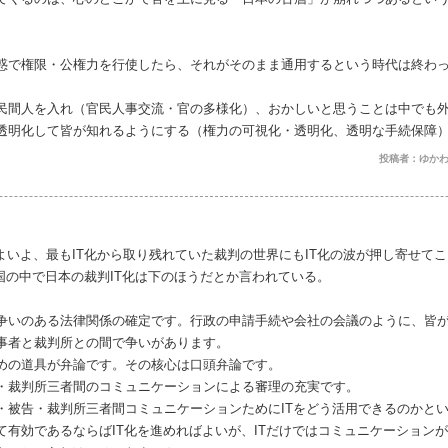
惑で権限・公権力を行使したら、それがそのまま通用するという時代は終わ
民間人を入れ（官民人事交流・官の多様化）、おかしいと思うことは中でも
透明化して皆が知れるようにする（権力の可視化・透明化、透明な手続保障
投稿者：ゆかわ
よいよ、最もIT化から取り残れていた裁判の世界にもIT化の波が押し寄せて
国の中で日本の裁判IT化は下のほうだとか言われている。
争いのある法律関係の確定です。行政の申請手続や会社の会議のように、皆
事者と裁判所との間で争いがあります。
めの道具が弁論です。その核心は口頭弁論です。
・裁判所三者間のコミュニケーションによる審理の充実です。
・被告・裁判所三者間コミュニケーションためにITをどう活用できるのかとい
て有効であるならばIT化を進めればよいが、ITだけではコミュニケーション