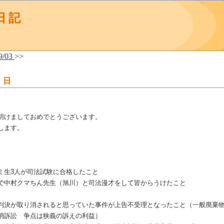
日記
9/03
>>
 日
明けましておめでとうございます。
します。
ミ生3人が司法試験に合格したこと
で中村クマちん先生（旭川）と司法漫才をして皆からうけたこと
判決が取り消されると思っていた事件が上告不受理となったこと（一般廃棄
消訴訟 争点は狭義の訴えの利益）