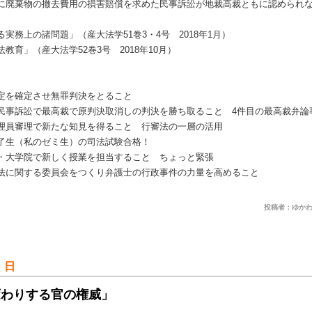
に廃棄物の撤去費用の損害賠償を求めた民事訴訟が地裁高裁ともに認められ
実務上の諸問題」（産大法学51巻3・4号 2018年1月）
育」（産大法学52巻3号 2018年10月）
定を確定させ無罪判決をとること
民事訴訟で最高裁で原判決取消しの判決を勝ち取ること 4件目の最高裁弁論
理員審理で新たな知見を得ること 行審法の一層の活用
了生（私のゼミ生）の司法試験合格！
・大学院で新しく授業を担当すること ちょっと緊張
法に関する委員会をつくり弁護士の行政事件の力量を高めること
投稿者：ゆかわ
 日
変わりする官の権威」