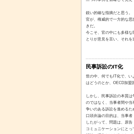
鋭い的確な指摘だと思う。
官が、権威的で一方的な思
きだ。
今こそ、官の中にも多様な
とりが意見を言い、それを
民事訴訟のIT化
世の中、何でもIT化で、い
はどうのとか、OECD加盟
しかし、民事訴訟の本質は
のではなく、当事者間や当
争いのある訴訟を進めるた
口頭弁論の目的は、当事者
したがって、問題は、原告
コミュニケーションにとっ