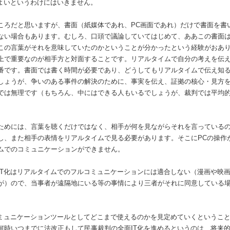
ばよいというわけにはいきません。
ころだと思いますが、書面（紙媒体であれ、PC画面であれ）だけで書面を書
ない場合もあります。むしろ、口頭で議論していてはじめて、ああこの書面
この言葉がそれを意味していたのかということが分かったという経験がおあ
上で重要なのが相手方と対面することです。リアルタイムで自分の考えを伝
番です。書面では書く時間が必要であり、どうしてもリアルタイムで伝え知
しょうが、争いのある事件の解決のために、事実を伝え、証拠の核心・見方
では無理です（もちろん、中にはできる人もいるでしょうが、裁判では平均
。
ためには、言葉を聴くだけではなく、相手が何を見ながらそれを言っている
し、また相手の表情をリアルタイムで見る必要があります。そこにPCの操作
ムでのコミュニケーションができません。
IT化はリアルタイムでのフルコミュニケーションには適合しない（漫画や映
が）ので、当事者が遠隔地にいる等の事情により三者がそれに同意している
。
コミュニケーションツールとしてどこまで使えるのかを見定めていくというこ
何時いつまでに法改正もして民事裁判の全面IT化を進めるというのは、将来