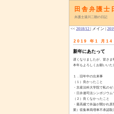
田舎弁護士
弁護士湯川二朗の日記
<<
2018/12
| メイン |
201
2019 年1 月14
新年にあたって
遅くなりましたが、皆さま
本年もよろしくお願いいた
１．旧年中の出来事
（１）良かったこと
・京産法科大学院で私のゼ
・日弁連司法シンポジウム
（２）良くなかったこと
・最高裁で弁論が開かれ原
業）収集車両増車不承認取