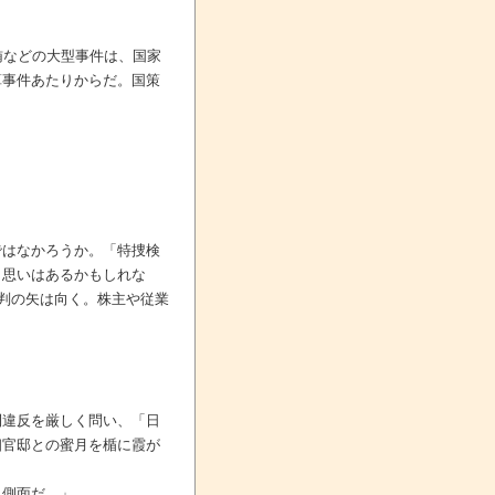
賄などの大型事件は、国家
算事件あたりからだ。国策
ではなかろうか。「特捜検
う思いはあるかもしれな
批判の矢は向く。株主や従業
則違反を厳しく問い、「日
相官邸との蜜月を楯に霞が
う側面だ。」