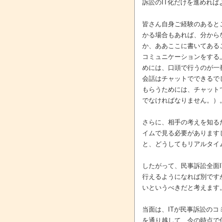
訴訟のIT化だけを進めれ
皆さん自身ご経験のあると
かる場合もあれば、分から
か、ああここに書いてある
コミュニケーションをする
めには、口頭で行うのが一
会話はチャットでできるで
もらうためには、チャット
でなければなりません。）
さらに、相手の考えを知る
イムで見る必要があります
と、どうしてもリアルタイ
したがって、民事訴訟全面
行えるようになれば別です
いというべきだと考えます
当面は、ITが民事訴訟の
を通り越して、今の時点で