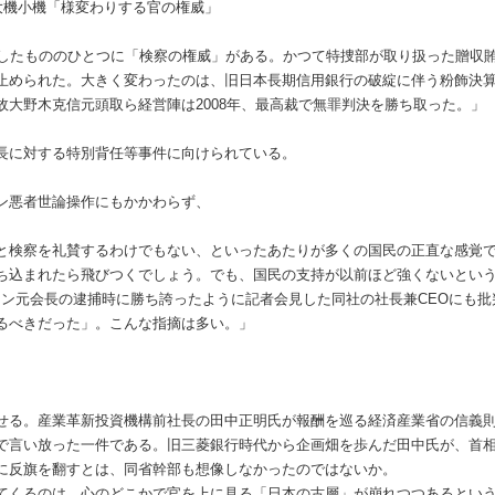
大機小機「様変わりする官の権威」
りしたもののひとつに「検察の権威」がある。かつて特捜部が取り扱った贈収
止められた。大きく変わったのは、旧日本長期信用銀行の破綻に伴う粉飾決
故大野木克信元頭取ら経営陣は2008年、最高裁で無罪判決を勝ち取った。」
長に対する特別背任等事件に向けられている。
ン悪者世論操作にもかかわらず、
と検察を礼賛するわけでもない、といったあたりが多くの国民の正直な感覚
ち込まれたら飛びつくでしょう。でも、国民の支持が以前ほど強くないとい
ーン元会長の逮捕時に勝ち誇ったように記者会見した同社の社長兼CEOにも
るべきだった」。こんな指摘は多い。」
せる。産業革新投資機構前社長の田中正明氏が報酬を巡る経済産業省の信義
で言い放った一件である。旧三菱銀行時代から企画畑を歩んだ田中氏が、首
に反旗を翻すとは、同省幹部も想像しなかったのではないか。
てくるのは、心のどこかで官を上に見る「日本の古層」が崩れつつあるとい