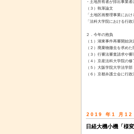
・土地所有者が排出事業者
（３）執筆論文
「土地区画整理事業における
「法科大学院における行政法教
２．今年の抱負
（１）湖東事件再審開始決
（２）廃棄物撤去を求めた
（３）行審法審査請求や審
（４）京産法科大学院の修
（５）大阪学院大学法学部
（６）京都弁護士会に行政
2019 年1 月12
日経大機小機「様