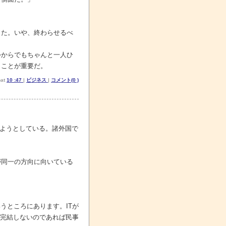
った。いや、終わらせるべ
外からでもちゃんと一人ひ
）ことが重要だ。
at
10 :47
|
ビジネス
|
コメント(0 )
こようとしている。諸外国で
が同一の方向に向いている
うところにあります。ITが
が完結しないのであれば民事