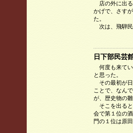
店の外に出る
かげで、さすが
た。
次は、飛騨民
日下部民芸
何度も来てい
と思った。
その最初が日
ことで、なんで
が、歴史物の雛
そこを出ると
会で第１位の酒
門の１位は原田