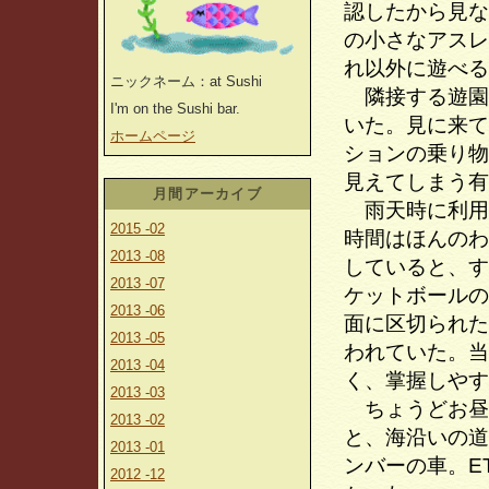
認したから見な
の小さなアスレ
れ以外に遊べる
ニックネーム：at Sushi
隣接する遊園
I'm on the Sushi bar.
いた。見に来て
ホームページ
ションの乗り物
見えてしまう有
月間アーカイブ
雨天時に利用
2015 -02
時間はほんのわ
2013 -08
していると、す
2013 -07
ケットボールの
2013 -06
面に区切られた
2013 -05
われていた。当
2013 -04
く、掌握しやす
2013 -03
ちょうどお昼
2013 -02
と、海沿いの道
2013 -01
ンバーの車。E
2012 -12