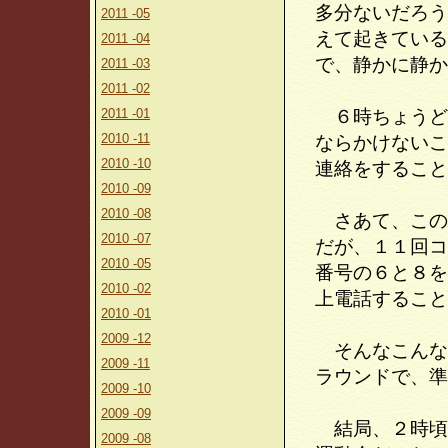
多分ないだろう
2011 -05
えて起きている
2011 -04
で、静かに静か
2011 -03
2011 -02
2011 -01
６時ちょうど
2010 -11
ならかけないこ
2010 -10
連絡をすること
2010 -09
2010 -08
さあて、この
2010 -07
だが、１１回コ
2010 -05
番号の６と８を
2010 -02
上電話すること
2010 -01
2009 -12
そんなこんな
2009 -11
ラウンドで、準
2009 -10
2009 -09
結局、２時頃
2009 -08