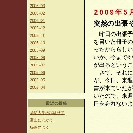
2006 -03
2009年5
2006 -02
2006 -01
突然の出張
2005 -12
昨日の出張予
2005 -11
を書いた冊子の
2005 -10
ったかららしい
2005 -09
いが、今までや
2005 -08
が出るというこ
2005 -07
さて、それに
2005 -06
が、今日、来週
2005 -05
書が来ていたが
2005 -04
いたので、来週
日を忘れないよ
最近の投稿
放送大学の試験終了
富山に向かう
帰途につく