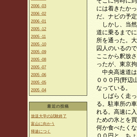
そこに何時に到
2006 -03
には着きたかっ
2006 -02
だ。ナビの予定
2006 -01
しかし、当然
2005 -12
道に乗るまでに
2005 -11
所を通った。大
2005 -10
囚人のいるので
2005 -09
ここから釈放さ
2005 -08
ったが、東京拘
2005 -07
中央高速道は
2005 -06
０００円(野辺
2005 -05
なっている。
2005 -04
しばらく走って
る。駐車所の車
最近の投稿
れる。高速に入
放送大学の試験終了
ための氷とを買
富山に向かう
何か食べたくな
帰途につく
００円と、ちょ