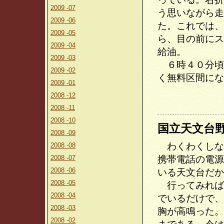
2009 -07
う思いながら走
2009 -06
た。これでは、
2009 -05
ら、目の前にス
2009 -04
給油。
2009 -03
６時４０分頃
2009 -02
く無料区間にな
2009 -01
2008 -12
2008 -11
2008 -10
国立天文台
2008 -09
わくわくしな
2008 -08
2008 -07
携帯電話の電源
2008 -06
いる天文台だか
2008 -05
行ってみれば
2008 -04
でいるだけで、
2008 -03
胸が高鳴った。
2008 -02