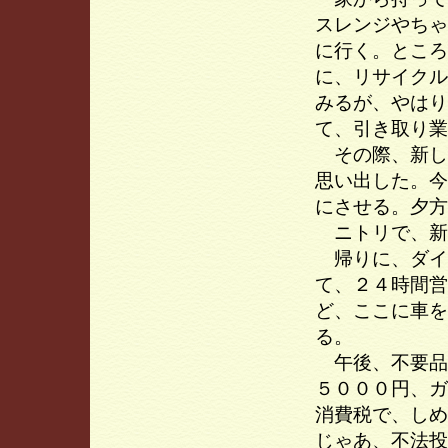
スレンジやちゃ
に行く。ところ
に、リサイクル
みるが、やはり
て、引き取り業
その際、新し
思い出した。今
にさせる。夕方
ニトリで、新
帰りに、ダイ
て、２４時間営
ど、ここに車を
る。
午後、不要品
５０００円、ガ
消費税で、しめ
じゃあ、不法投