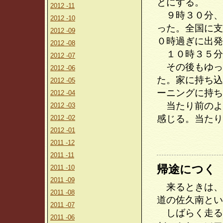
とにする。
2012 -11
９時３０分、
2012 -10
った。全国に支
2012 -09
０時過ぎに出発
2012 -08
１０時３５分
2012 -07
その後もゆっ
2012 -06
た。家に持ち込
2012 -05
ーニングに持ち
2012 -04
当たり前のよ
2012 -03
感じる。当たり
2012 -02
2012 -01
2011 -12
2011 -11
帰途につく
2011 -10
2011 -09
来るときは、
2011 -08
道の佐久南とい
2011 -07
しばらく走る
2011 -06