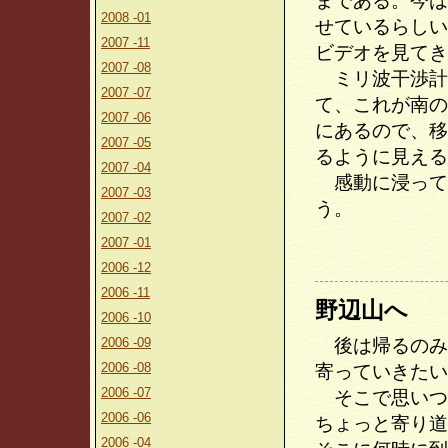
まである。今は
2008 -01
せているらしい
2007 -11
ビデオを見てき
2007 -08
ミリ波干渉計
2007 -07
て、これが南の
2007 -06
にあるので、移
2007 -05
るように見える
2007 -04
感動に浸って
2007 -03
う。
2007 -02
2007 -01
2006 -12
2006 -11
野辺山へ
2006 -10
2006 -09
後は帰るのみ
2006 -08
寄っていきたい
2006 -07
そこで思いつ
2006 -06
ちょっと寄り道
2006 -04