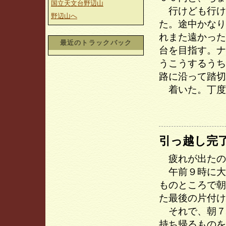
国立天文台野辺山
行けども行け
野辺山へ
た。途中かなり
れまた遠かった
最近のトラックバック
台を目指す。ナ
うこうするうち
路に沿って踏切
着いた。丁度
引っ越し完
疲れが出たの
午前９時に大
ものところで朝
た最後の片付け
それで、朝７
持ち帰るものを