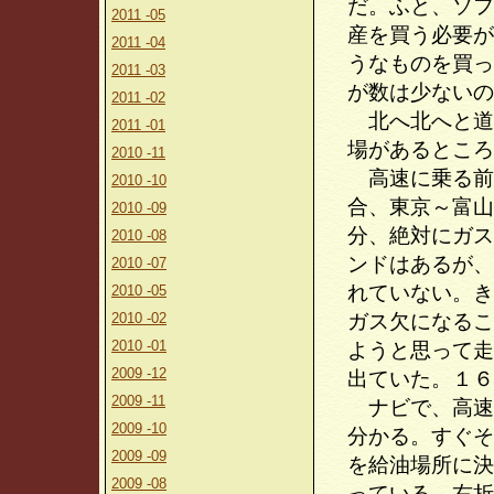
だ。ふと、ソフ
2011 -05
産を買う必要が
2011 -04
うなものを買っ
2011 -03
が数は少ないの
2011 -02
北へ北へと道
2011 -01
場があるところ
2010 -11
高速に乗る前
2010 -10
合、東京～富山
2010 -09
分、絶対にガス
2010 -08
ンドはあるが、
2010 -07
れていない。き
2010 -05
2010 -02
ガス欠になるこ
2010 -01
ようと思って走
2009 -12
出ていた。１６
2009 -11
ナビで、高速
2009 -10
分かる。すぐそ
2009 -09
を給油場所に決
2009 -08
っている。右折