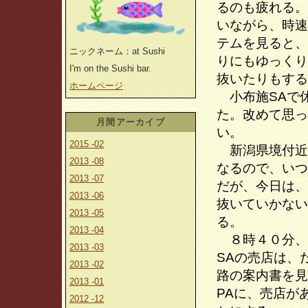
るのも疲れる。
いながら、時速
テムを見ると、
ニックネーム：at Sushi
りにもゆっくり
I'm on the Sushi bar.
抜いたりもする
ホームページ
小布施SAで
た。改めて思っ
月間アーカイブ
い。
2015 -02
新潟県境付近
2013 -08
なるので、いつ
2013 -07
だが、今日は、
2013 -06
抜いていかない
2013 -05
る。
2013 -04
８時４０分、
2013 -03
SAの売店は、
2013 -02
路の案内書を見
2013 -01
PAに、売店が
2012 -12