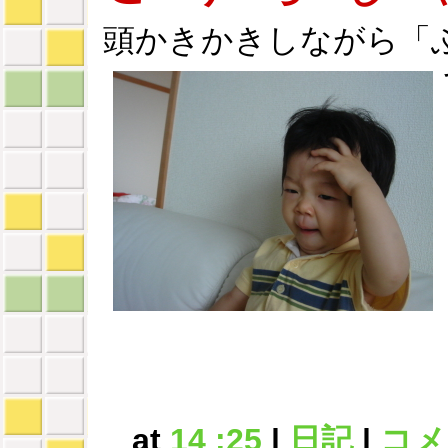
頭かきかきしながら「
at
14 :25
|
日記
|
コメン