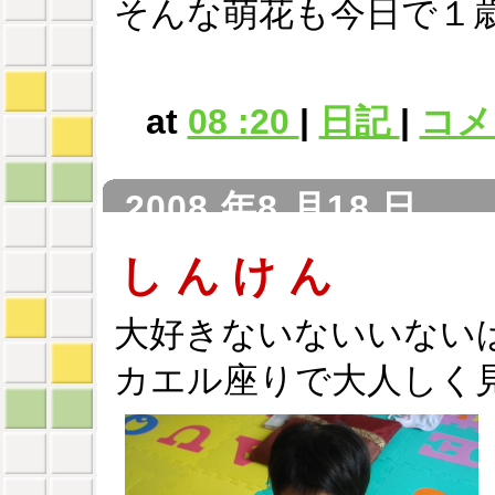
そんな萌花も今日で１
at
08 :20
|
日記
|
コメン
2008 年8 月18 日
し ん け ん
大好きないないいない
カエル座りで大人しく