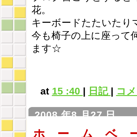
花。
キーボードたたいたり
今も椅子の上に座って
ます☆
at
15 :40
|
日記
|
コメン
2008 年8 月27 日
ホ ー ム ベ 