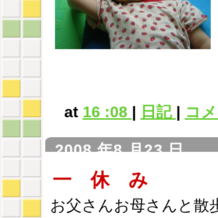
at
16 :08
|
日記
|
コメン
2008 年8 月23 日
一 休 み
お父さんお母さんと散