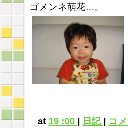
ゴメンネ萌花…。
at
19 :00
|
日記
|
コメン