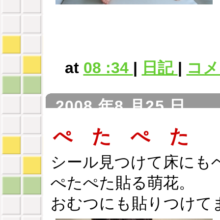
at
08 :34
|
日記
|
コメン
2008 年8 月25 日
ぺ た ぺ た
シール見つけて床にも
ぺたぺた貼る萌花。
おむつにも貼りつけて