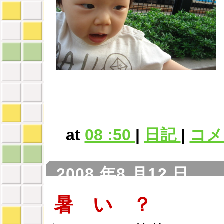
at
08 :50
|
日記
|
コメン
2008 年8 月12 日
暑 い ？