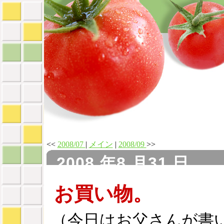
<<
2008/07
|
メイン
|
2008/09
>>
2008 年8 月31 日
お買い物。
（今日はお父さんが書