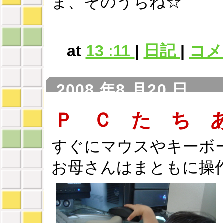
ま、そのうちね☆
at
13 :11
|
日記
|
コメン
2008 年8 月20 日
Ｐ Ｃ た ち 
すぐにマウスやキーボ
お母さんはまともに操