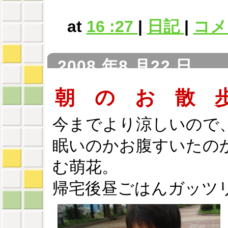
at
16 :27
|
日記
|
コメン
2008 年8 月22 日
朝 の お 散 
今までより涼しいので
眠いのかお腹すいたの
む萌花。
帰宅後昼ごはんガッツ