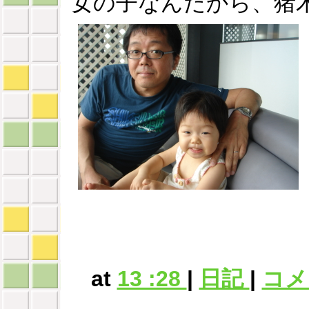
女の子なんだから、猪木
at
13 :28
|
日記
|
コメン