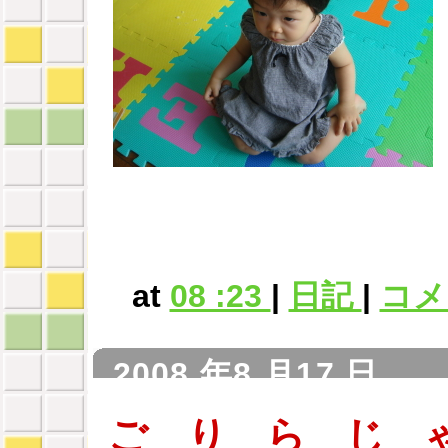
at
08 :23
|
日記
|
コメン
2008 年8 月17 日
ご り ら じ 