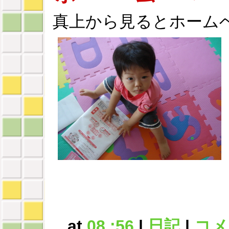
真上から見るとホーム
at
08 :56
|
日記
|
コメン