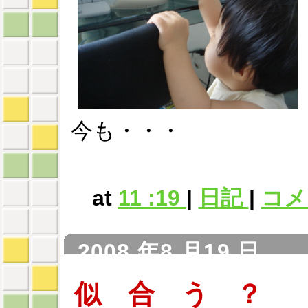
今も・・・
at
11 :19
|
日記
|
コメン
2008 年8 月19 日
似 合 う ？