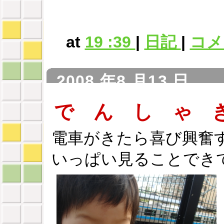
at
19 :39
|
日記
|
コメン
2008 年8 月13 日
で ん し ゃ 
電車がきたら喜び興奮
いっぱい見ることでき