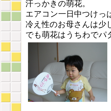
汗っかきの萌花。
エアコン一日中つけっ
冷え性のお母さんは少
でも萌花はうちわでパ