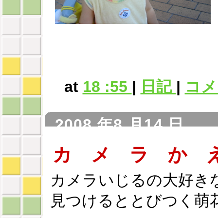
at
18 :55
|
日記
|
コメン
2008 年8 月14 日
カ メ ラ か 
カメラいじるの大好き
見つけるととびつく萌