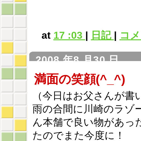
at
17 :03
|
日記
|
コメン
2008 年8 月30 日
満面の笑顔(^_^)
（今日はお父さんが書
雨の合間に川崎のラゾ
ん本舗で良い物があっ
たのでまた今度に！