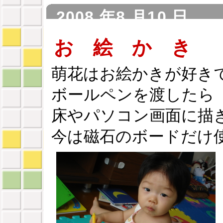
2008 年8 月10 日
お 絵 か き
萌花はお絵かきが好き
ボールペンを渡したら
床やパソコン画面に描
今は磁石のボードだけ