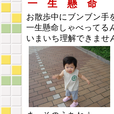
一 生 懸 命
お散歩中にブンブン手
一生懸命しゃべってる
いまいち理解できませ